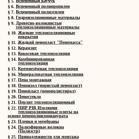
Вспененный каучук
§ 5.
Вспененный полипропилен
§ 6.
Вспененный полиэтилен
§ 7.
Гидроизоляционные материалы
§ 8.
Древесно-волокнистые
§ 9.
теплоизоляционные материалы
Жидкие теплоизоляционные
§ 10.
покрытия
Жидкий пенопласт "Пеномасса"
§ 11.
Керамзит
§ 12.
Кокосовая теплоизоляция
§ 13.
Комбинированная
§ 14.
теплоизоляция
Кремнезёмная теплоизоляция
§ 15.
Минераловатная теплоизоляция
§ 16.
Пена монтажная
§ 17.
Пеноизол (пористый пенопласт)
§ 18.
Пенопласт (пенополистирол)
§ 19.
Пеностекло
§ 20.
Перлит теплоизоляционный
§ 21.
ПИР PIR Изоляция
§ 22.
теплоизоляционные плиты на
основе пенополиизоцианурата
Пленки и мембраны
§ 23.
Полиэфирные волокна
§ 24.
(Полиэстр)
Принадлежности для монтажа
§ 25.