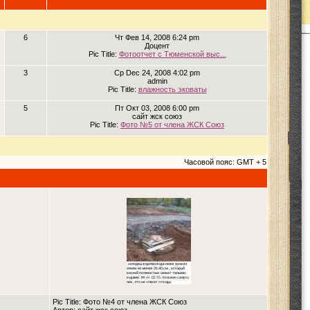
6
Чт Фев 14, 2008 6:24 pm
Доцент
Pic Title:
Фотоотчет с Тюменской выс...
3
Ср Dec 24, 2008 4:02 pm
admin
Pic Title:
влажность эковаты
5
Пт Окт 03, 2008 6:00 pm
сайт жск союз
Pic Title:
Фото №5 от члена ЖСК Союз
Часовой пояс: GMT + 5
Pic Title: Фото №4 от члена ЖСК Союз