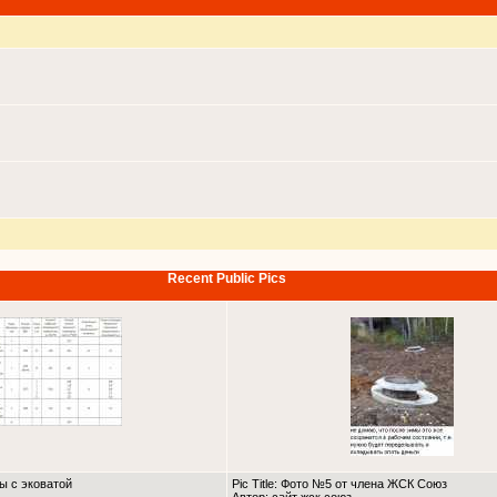
Recent Public Pics
ны с эковатой
Pic Title: Фото №5 от члена ЖСК Союз