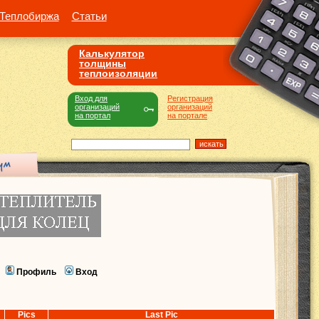
Теплобиржа
Статьи
Калькулятор
толщины
теплоизоляции
Вход для
Регистрация
организаций
организаций
на портал
на портале
Профиль
Вход
Pics
Last Pic