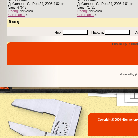
Автор: admin
Автор: admin
Добавлено: Ср Dec 24, 2008 4:02 pm
Добавлено: Ср Dec 24, 2008 4:01 pm
View: 67542
View: 71723
Rating
:
not rated
Rating
:
not rated
Comments
: 0
Comments
: 0
Вход
Имя:
Пароль:
Авто
Powered by Photo Al
Powered by
p
Copyright © 2006 «Центр те