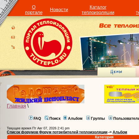
О
Каталог
Новости
портале
теплоизоляции
т
Главная
\
FAQ
Поиск
Альбом
Группы
Пользовател
Текущее время Пт Авг 07, 2026 2:41 pm
Список форумов Форум потребителей теплоизоляции
->
Альбом
Категория