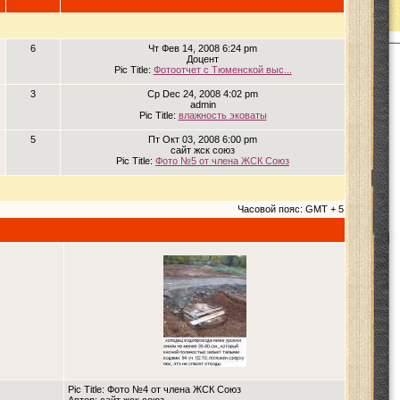
6
Чт Фев 14, 2008 6:24 pm
Доцент
Pic Title:
Фотоотчет с Тюменской выс...
3
Ср Dec 24, 2008 4:02 pm
admin
Pic Title:
влажность эковаты
5
Пт Окт 03, 2008 6:00 pm
сайт жск союз
Pic Title:
Фото №5 от члена ЖСК Союз
Часовой пояс: GMT + 5
Pic Title: Фото №4 от члена ЖСК Союз