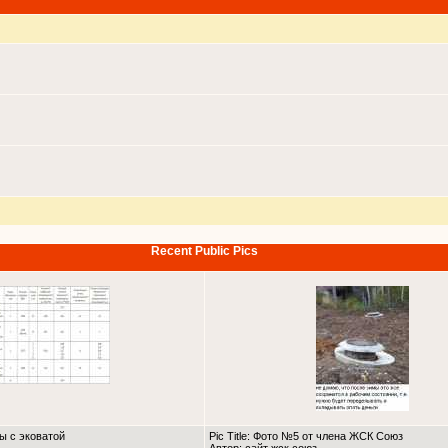
Recent Public Pics
ны с эковатой
Pic Title: Фото №5 от члена ЖСК Союз