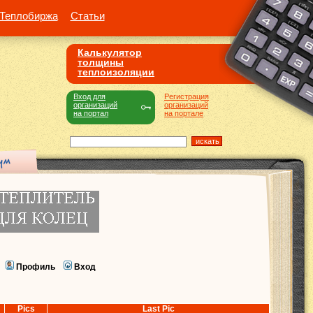
Теплобиржа
Статьи
Калькулятор
толщины
теплоизоляции
Вход для
Регистрация
организаций
организаций
на портал
на портале
Профиль
Вход
Pics
Last Pic