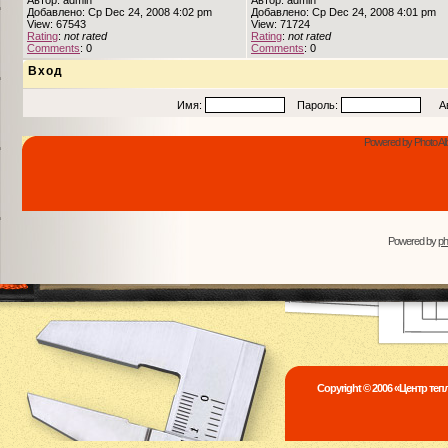
Автор: admin
Автор: admin
Добавлено: Ср Dec 24, 2008 4:02 pm
Добавлено: Ср Dec 24, 2008 4:01 pm
View: 67543
View: 71724
Rating
:
not rated
Rating
:
not rated
Comments
: 0
Comments
: 0
Вход
Имя:
Пароль:
Авто
Powered by Photo Al
Powered by
p
Copyright © 2006 «Центр те