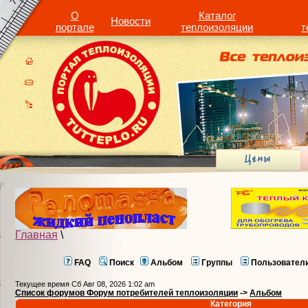
О
Каталог
Новости
портале
теплоизоляции
т
Главная
\
FAQ
Поиск
Альбом
Группы
Пользовател
Текущее время Сб Авг 08, 2026 1:02 am
Список форумов Форум потребителей теплоизоляции
->
Альбом
Категория