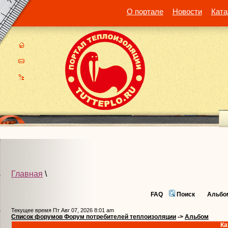
О портале
Новости
Ката
Главная
\
FAQ
Поиск
Альбо
Текущее время Пт Авг 07, 2026 8:01 am
Список форумов Форум потребителей теплоизоляции
->
Альбом
Ка