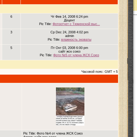
6
Чт Фев 14, 2008 6:24 pm
Доцент
Pic Title:
Фотоотчет с Тюменской выс...
3
Ср Dec 24, 2008 4:02 pm
admin
Pic Title:
влажность эковаты
5
Пт Окт 03, 2008 6:00 pm
сайт жск союз
Pic Title:
Фото №5 от члена ЖСК Союз
Часовой пояс: GMT + 5
Pic Title: Фото №4 от члена ЖСК Союз