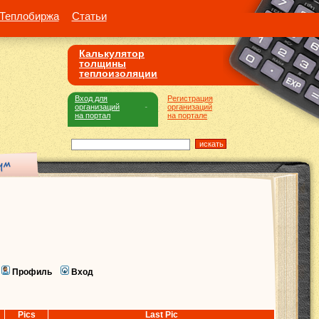
Теплобиржа
Статьи
Калькулятор
толщины
теплоизоляции
Вход для
Регистрация
организаций
организаций
на портал
на портале
Профиль
Вход
Pics
Last Pic