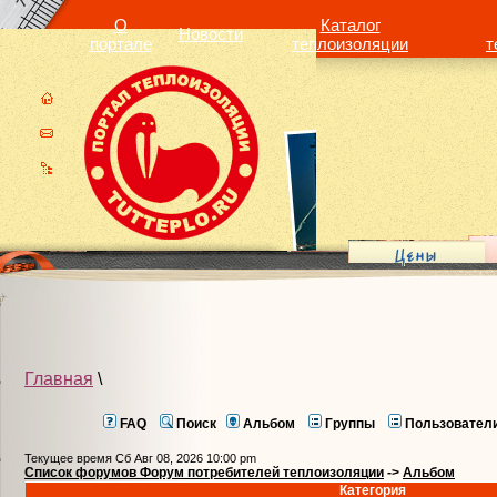
О
Каталог
Новости
портале
теплоизоляции
т
Главная
\
FAQ
Поиск
Альбом
Группы
Пользовател
Текущее время Сб Авг 08, 2026 10:00 pm
Список форумов Форум потребителей теплоизоляции
->
Альбом
Категория