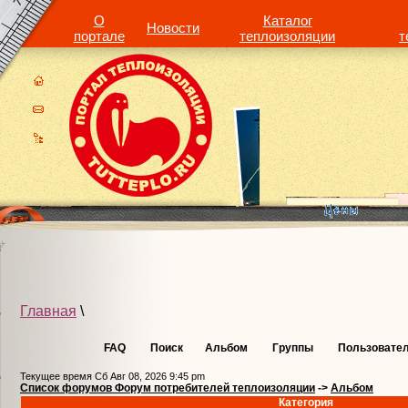
О
Каталог
Новости
портале
теплоизоляции
т
Главная
\
FAQ
Поиск
Альбом
Группы
Пользовате
Текущее время Сб Авг 08, 2026 9:45 pm
Список форумов Форум потребителей теплоизоляции
->
Альбом
Категория