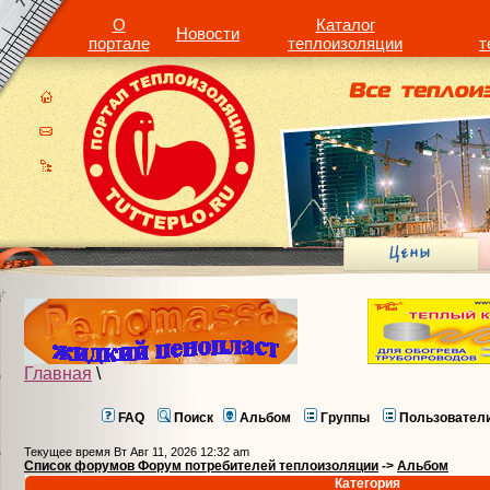
О
Каталог
Новости
портале
теплоизоляции
т
Главная
\
FAQ
Поиск
Альбом
Группы
Пользовател
Текущее время Вт Авг 11, 2026 12:32 am
Список форумов Форум потребителей теплоизоляции
->
Альбом
Категория