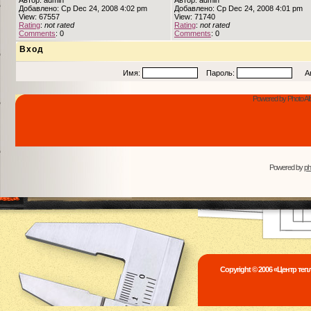
Автор: admin
Автор: admin
Добавлено: Ср Dec 24, 2008 4:02 pm
Добавлено: Ср Dec 24, 2008 4:01 pm
View: 67557
View: 71740
Rating
:
not rated
Rating
:
not rated
Comments
: 0
Comments
: 0
Вход
Имя:
Пароль:
Авто
Powered by Photo Al
Powered by
p
Copyright © 2006 «Центр те