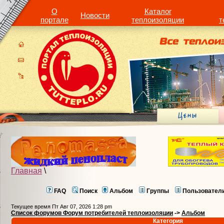
О
Каталог
Новости
портале
теплоизоляции
т
Главная
\
FAQ
Поиск
Альбом
Группы
Пользовател
Текущее время Пт Авг 07, 2026 1:28 pm
Список форумов Форум потребителей теплоизоляции
->
Альбом
Категория