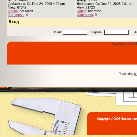
Автор: admin
Автор: admin
Добавлено: Ср Dec 24, 2008 4:02 pm
Добавлено: Ср Dec 24, 2008 4:01 pm
View: 67542
View: 71723
Rating
:
not rated
Rating
:
not rated
Comments
: 0
Comments
: 0
Вход
Имя:
Пароль:
Авто
Powered by Photo Al
Powered by
p
Copyright © 2006 «Центр те