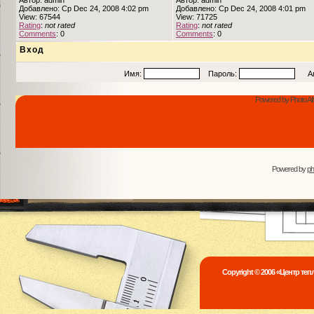
Автор: admin
Автор: admin
Добавлено: Ср Dec 24, 2008 4:02 pm
Добавлено: Ср Dec 24, 2008 4:01 pm
View: 67544
View: 71725
Rating
:
not rated
Rating
:
not rated
Comments
: 0
Comments
: 0
Вход
Имя:
Пароль:
Авто
Powered by Photo Al
Powered by
p
Copyright © 2006 «Центр те