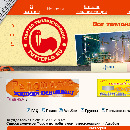
О
Каталог
Новости
портале
теплоизоляции
т
Главная
\
FAQ
Поиск
Альбом
Группы
Пользовател
Текущее время Сб Авг 08, 2026 2:50 am
Список форумов Форум потребителей теплоизоляции
->
Альбом
Категория