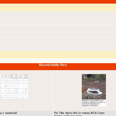
Recent Public Pics
ны с эковатой
Pic Title: Фото №5 от члена ЖСК Союз