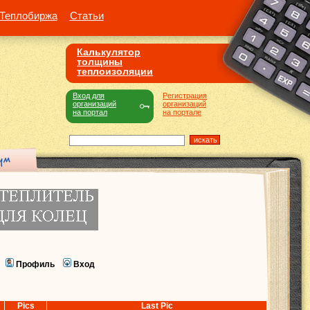
Теплобиржа
Статьи
Калькулятор
толщины
теплоизоляции
Вход для
Регистрация
организаций
организаций
на портал
на портале
Профиль
Вход
Pics
Last Pic