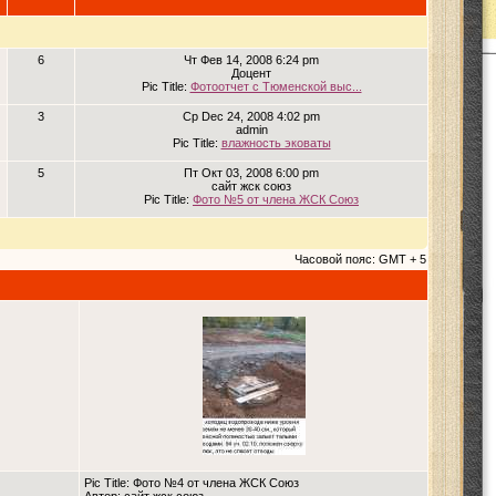
6
Чт Фев 14, 2008 6:24 pm
Доцент
Pic Title:
Фотоотчет с Тюменской выс...
3
Ср Dec 24, 2008 4:02 pm
admin
Pic Title:
влажность эковаты
5
Пт Окт 03, 2008 6:00 pm
сайт жск союз
Pic Title:
Фото №5 от члена ЖСК Союз
Часовой пояс: GMT + 5
Pic Title: Фото №4 от члена ЖСК Союз