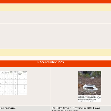
Recent Public Pics
ны с эковатой
Pic Title: Фото №5 от члена ЖСК Союз