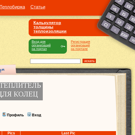
Теплобиржа
Статьи
Калькулятор
толщины
теплоизоляции
Вход для
Регистрация
организаций
организаций
на портал
на портале
Профиль
Вход
Pics
Last Pic