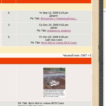
6
Чт Фев 14, 2008 6:24 pm
Доцент
Pic Title:
Фотоотчет с Тюменской выс...
3
Ср Dec 24, 2008 4:02 pm
admin
Pic Title:
влажность эковаты
5
Пт Окт 03, 2008 6:00 pm
сайт жск союз
Pic Title:
Фото №5 от члена ЖСК Союз
Часовой пояс: GMT + 5
Pic Title: Фото №4 от члена ЖСК Союз