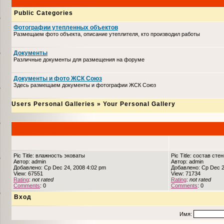
Public Categories
Фотографии утепленных объектов
Размещаем фото объекта, описание утеплителя, кто производил работы
Документы
Различные документы для размещения на форуме
Документы и фото ЖСК Союз
Здесь размещаем документы и фотографии ЖСК Союз
Users Personal Galleries
»
Your Personal Gallery
Pic Title: влажность эковаты
Pic Title: состав сте
Автор: admin
Автор: admin
Добавлено: Ср Dec 24, 2008 4:02 pm
Добавлено: Ср Dec 2
View: 67551
View: 71734
Rating
:
not rated
Rating
:
not rated
Comments
: 0
Comments
: 0
Вход
Имя: