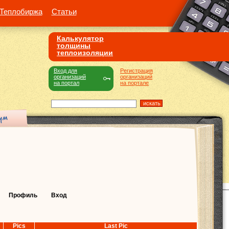
Теплобиржа
Статьи
Калькулятор
толщины
теплоизоляции
Вход для
Регистрация
организаций
организаций
на портал
на портале
Профиль
Вход
Pics
Last Pic