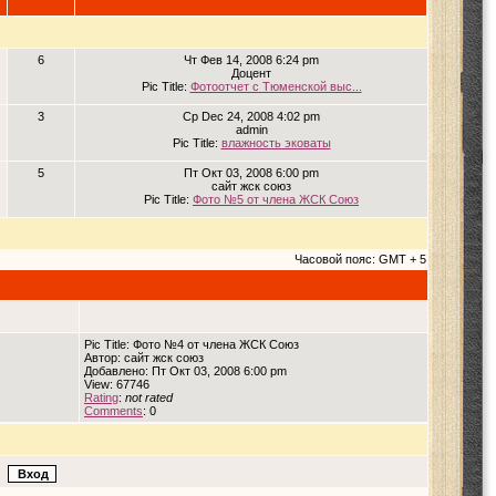
6
Чт Фев 14, 2008 6:24 pm
Доцент
Pic Title:
Фотоотчет с Тюменской выс...
3
Ср Dec 24, 2008 4:02 pm
admin
Pic Title:
влажность эковаты
5
Пт Окт 03, 2008 6:00 pm
сайт жск союз
Pic Title:
Фото №5 от члена ЖСК Союз
Часовой пояс: GMT + 5
Pic Title: Фото №4 от члена ЖСК Союз
Автор: сайт жск союз
Добавлено: Пт Окт 03, 2008 6:00 pm
View: 67746
Rating
:
not rated
Comments
: 0