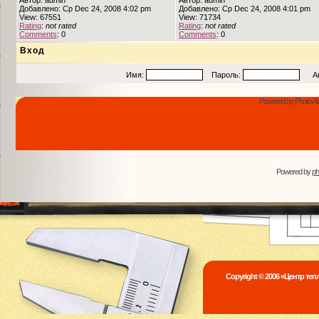
Автор: admin
Автор: admin
Добавлено: Ср Dec 24, 2008 4:02 pm
Добавлено: Ср Dec 24, 2008 4:01 pm
View: 67551
View: 71734
Rating
:
not rated
Rating
:
not rated
Comments
: 0
Comments
: 0
Вход
Имя:
Пароль:
Авто
Powered by Photo Al
Powered by
p
Copyright © 2006 «Центр те