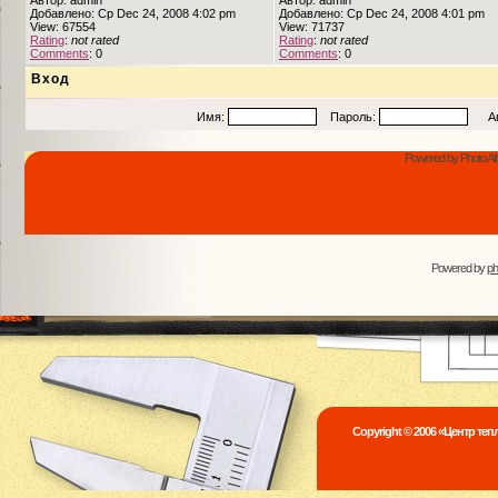
Автор: admin
Автор: admin
Добавлено: Ср Dec 24, 2008 4:02 pm
Добавлено: Ср Dec 24, 2008 4:01 pm
View: 67554
View: 71737
Rating
:
not rated
Rating
:
not rated
Comments
: 0
Comments
: 0
Вход
Имя:
Пароль:
Авто
Powered by Photo Al
Powered by
p
Copyright © 2006 «Центр те