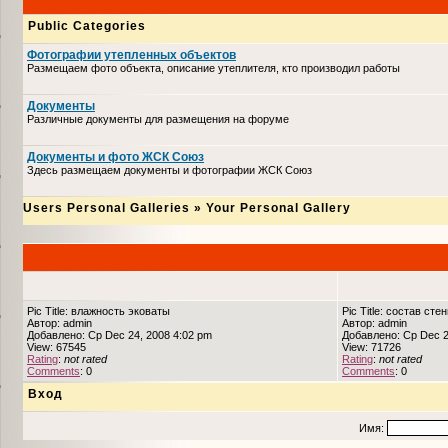
Public Categories
Фотографии утепленных объектов
Размещаем фото объекта, описание утеплителя, кто производил работы
Документы
Различные документы для размещения на форуме
Документы и фото ЖСК Союз
Здесь размещаем документы и фотографии ЖСК Союз
Users Personal Galleries
»
Your Personal Gallery
Pic Title: влажность эковаты
Pic Title: состав сте
Автор: admin
Автор: admin
Добавлено: Ср Dec 24, 2008 4:02 pm
Добавлено: Ср Dec 2
View: 67545
View: 71726
Rating
:
not rated
Rating
:
not rated
Comments
: 0
Comments
: 0
Вход
Имя: