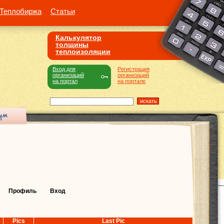
Теплобиржа
Статьи
Калькулятор
толщины
теплоизоляции
Вход для
Регистрация
организаций
организаций
на портал
на портале
Профиль
Вход
Pics
Last Pic