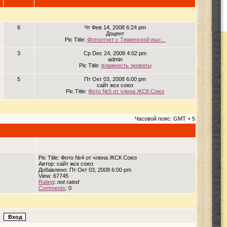
6
Чт Фев 14, 2008 6:24 pm
Доцент
Pic Title:
Фотоотчет с Тюменской выс...
3
Ср Dec 24, 2008 4:02 pm
admin
Pic Title:
влажность эковаты
5
Пт Окт 03, 2008 6:00 pm
сайт жск союз
Pic Title:
Фото №5 от члена ЖСК Союз
Часовой пояс: GMT + 5
Pic Title: Фото №4 от члена ЖСК Союз
Автор: сайт жск союз
Добавлено: Пт Окт 03, 2008 6:00 pm
View: 67745
Rating
:
not rated
Comments
: 0