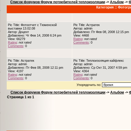
Список форумов Форум потребителей теплоизоляции
->
Альбом
->
Ф
Категория :: Фотог
Pic Title: Фотоотчет с Тюменской
Pic Title: Астратек
выставки 13.02.08
Автор: admin
Автор: Доцент
Добавлено: Пт Фев 08, 2008 12:15 pm
Добавлено: Чт Фев 14, 2008 6:24 pm
View: 4468
View: 66279
Rating
:
not rated
Rating
:
not rated
Comments
: 0
Comments
: 0
Pic Title: Астратек
Pic Title: Теплоизоляция кайфлекс
Автор: admin
Автор: admin
Добавлено: Пт Фев 08, 2008 12:11 pm
Добавлено: Ср Окт 31, 2007 4:59 pm
View: 4197
View: 4364
Rating
:
not rated
Rating
:
not rated
Comments
: 0
Comments
: 0
Упорядочить по:
Список форумов Форум потребителей теплоизоляции
->
Альбом
->
Ф
Страница
1
из
1