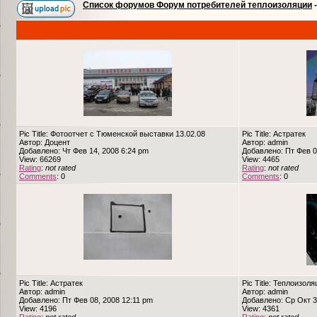
Список форумов Форум потребителей теплоизоляции
Pic Title: Фотоотчет с Тюменской выставки 13.02.08
Pic Title: Астратек
Автор: Доцент
Автор: admin
Добавлено: Чт Фев 14, 2008 6:24 pm
Добавлено: Пт Фев 0
View: 66269
View: 4465
Rating
:
not rated
Rating
:
not rated
Comments
: 0
Comments
: 0
Pic Title: Астратек
Pic Title: Теплоизол
Автор: admin
Автор: admin
Добавлено: Пт Фев 08, 2008 12:11 pm
Добавлено: Ср Окт 3
View: 4196
View: 4361