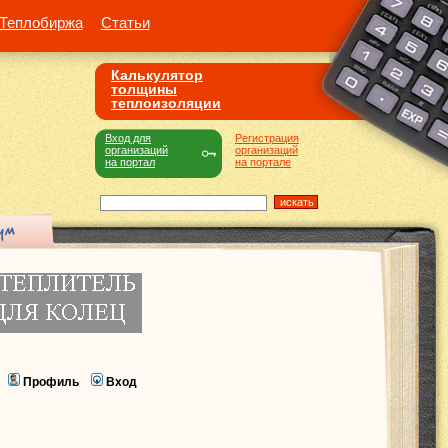
Теплобиржа
Статьи
Калькулятор
толщины
теплоизоляции
Вход для
Регистрация
организаций
организаций
на портал
на портале
Профиль
Вход