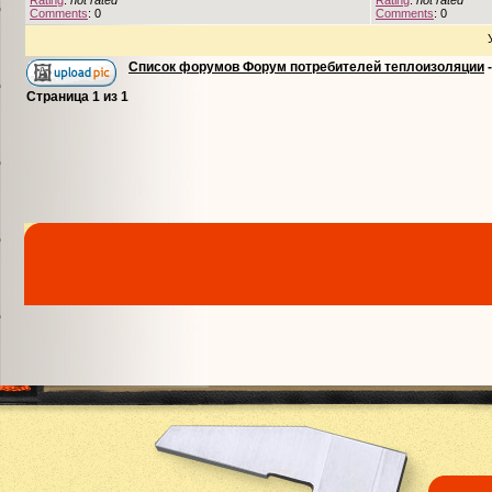
Rating
:
not rated
Rating
:
not rated
Comments
: 0
Comments
: 0
Список форумов Форум потребителей теплоизоляции
Страница
1
из
1