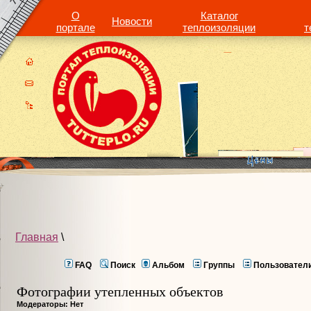
О
Каталог
Новости
портале
теплоизоляции
т
Главная
\
FAQ
Поиск
Альбом
Группы
Пользовател
Фотографии утепленных объектов
Модераторы: Нет