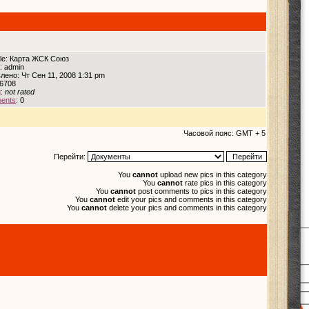
itle: Карта ЖСК Союз
: admin
лено: Чт Сен 11, 2008 1:31 pm
 6708
g
:
not rated
ents
: 0
Часовой пояс: GMT + 5
Перейти:
You
cannot
upload new pics in this category
You
cannot
rate pics in this category
You
cannot
post comments to pics in this category
You
cannot
edit your pics and comments in this category
You
cannot
delete your pics and comments in this category