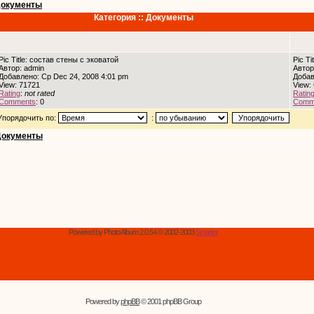
окументы
Категория :: Документы
Pic Title: состав стены с эковатой
Pic T
Автор: admin
Автор
Добавлено: Ср Dec 24, 2008 4:01 pm
Добав
View: 71721
View:
Rating
:
not rated
Ratin
Comments
: 0
Comm
Упорядочить по:
:
Документы
Powered by Photo Album 2.0.54 © 2002-2003
Smartor
Powered by
phpBB
© 2001 phpBB Group