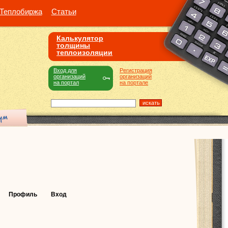
Теплобиржа
Статьи
Калькулятор
толщины
теплоизоляции
Вход для
Регистрация
организаций
организаций
на портал
на портале
Профиль
Вход