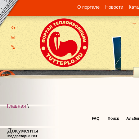
О портале
Новости
Ката
Главная
\
FAQ
Поиск
Альбо
Документы
Модераторы: Нет