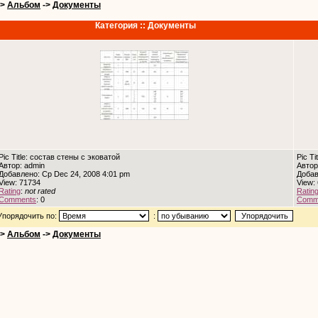
->
Альбом
->
Документы
Категория :: Документы
Pic Title: состав стены с эковатой
Pic T
Автор: admin
Автор
Добавлено: Ср Dec 24, 2008 4:01 pm
Добав
View: 71734
View:
Rating
:
not rated
Ratin
Comments
: 0
Comm
Упорядочить по:
:
->
Альбом
->
Документы