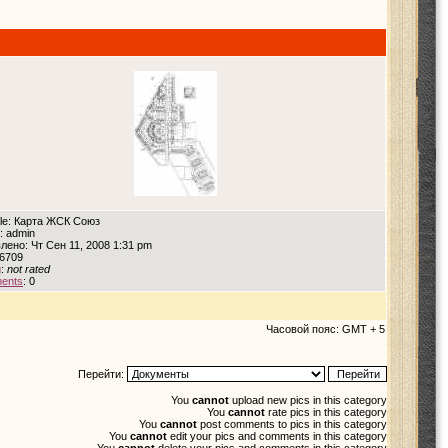
itle: Карта ЖСК Союз
: admin
лено: Чт Сен 11, 2008 1:31 pm
 6709
g
:
not rated
ents
: 0
Часовой пояс: GMT + 5
Перейти:
You
cannot
upload new pics in this category
You
cannot
rate pics in this category
You
cannot
post comments to pics in this category
You
cannot
edit your pics and comments in this category