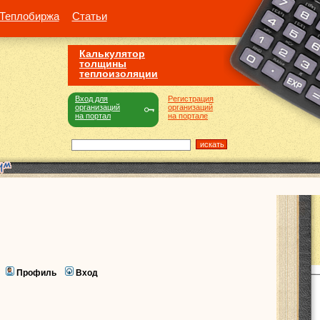
Теплобиржа
Статьи
Калькулятор
толщины
теплоизоляции
Вход для
Регистрация
организаций
организаций
на портал
на портале
Профиль
Вход