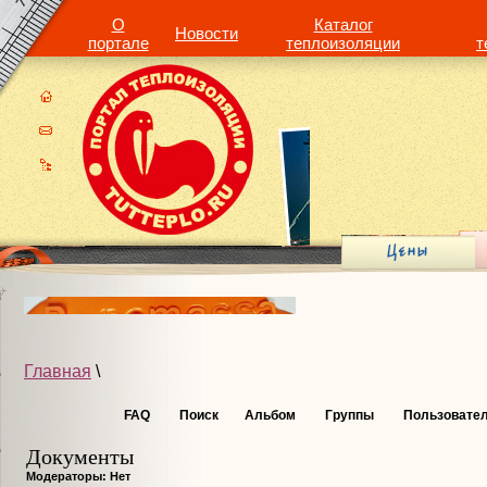
О
Каталог
Новости
портале
теплоизоляции
т
Главная
\
FAQ
Поиск
Альбом
Группы
Пользовате
Документы
Модераторы: Нет