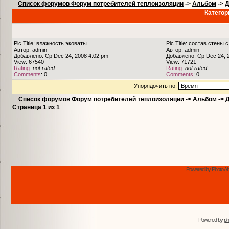
Список форумов Форум потребителей теплоизоляции
->
Альбом
->
Д
Категор
Pic Title: влажность эковаты
Pic Title: состав стены 
Автор: admin
Автор: admin
Добавлено: Ср Dec 24, 2008 4:02 pm
Добавлено: Ср Dec 24, 
View: 67540
View: 71721
Rating
:
not rated
Rating
:
not rated
Comments
: 0
Comments
: 0
Упорядочить по:
Список форумов Форум потребителей теплоизоляции
->
Альбом
->
Страница
1
из
1
Powered by Photo Al
Powered by
p