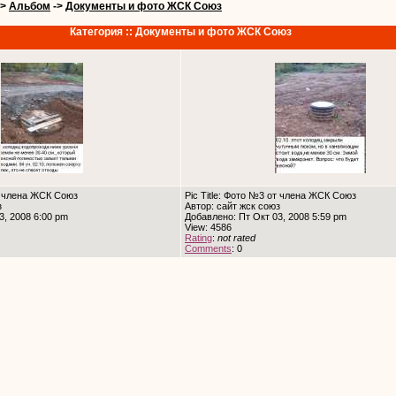
->
Альбом
->
Документы и фото ЖСК Союз
Категория :: Документы и фото ЖСК Союз
от члена ЖСК Союз
Pic Title: Фото №3 от члена ЖСК Союз
з
Автор: сайт жск союз
3, 2008 6:00 pm
Добавлено: Пт Окт 03, 2008 5:59 pm
View: 4586
Rating
:
not rated
Comments
: 0