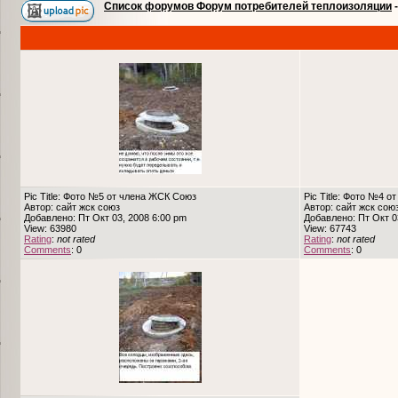
Список форумов Форум потребителей теплоизоляции
Pic Title: Фото №5 от члена ЖСК Союз
Pic Title: Фото №4 
Автор: сайт жск союз
Автор: сайт жск сою
Добавлено: Пт Окт 03, 2008 6:00 pm
Добавлено: Пт Окт 0
View: 63980
View: 67743
Rating
:
not rated
Rating
:
not rated
Comments
: 0
Comments
: 0