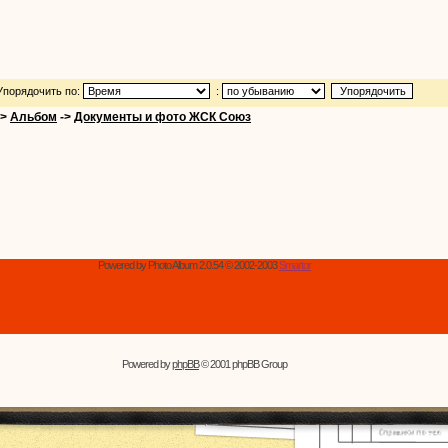
Упорядочить по:
:
->
Альбом
->
Документы и фото ЖСК Союз
Powered by Photo Album 2.0.54 © 2002-2003
Smartor
Powered by
phpBB
© 2001 phpBB Group