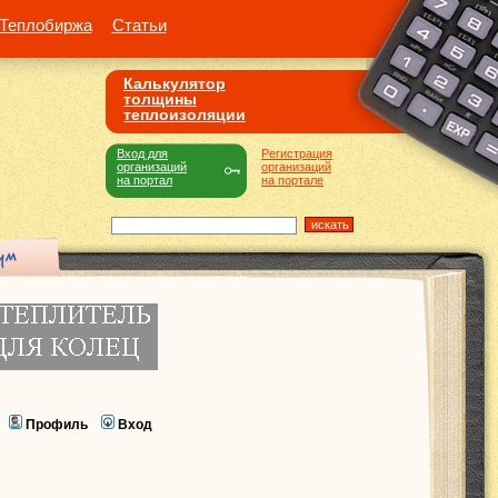
Теплобиржа
Статьи
Калькулятор
толщины
теплоизоляции
Вход для
Регистрация
организаций
организаций
на портал
на портале
Профиль
Вход