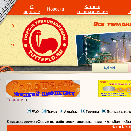
О
Каталог
Новости
портале
теплоизоляции
т
Главная
\
FAQ
Поиск
Альбом
Группы
Пользовател
Список форумов Форум потребителей теплоизоляции
->
Альбом
->
До
Фото №4 о