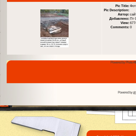
Pic Title:
Фот
Pic Description:
Автор:
сай
Добавлено:
Пт 
View:
677
Comments:
0
Powered by Photo Al
Powered by
p