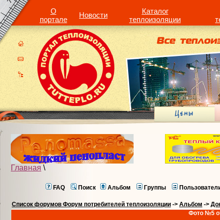
О
Каталог
Новости
портале
теплоизоляции
т
Главная
\
FAQ
Поиск
Альбом
Группы
Пользовател
Список форумов Форум потребителей теплоизоляции
->
Альбом
->
До
Фото №5 о