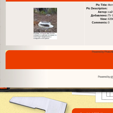
Pic Title:
Фот
Pic Description:
Автор:
сай
Добавлено:
Пт 
View:
639
Comments:
0
Powered by Photo Al
Powered by
p