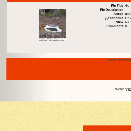
Pic Title:
Фот
Pic Description:
Автор:
сай
Добавлено:
Пт 
View:
639
Comments:
0
Powered by Photo Al
Powered by
p