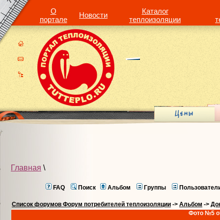
О
Каталог
Новости
портале
теплоизоляции
т
Главная
\
FAQ
Поиск
Альбом
Группы
Пользовател
Список форумов Форум потребителей теплоизоляции
->
Альбом
->
До
Фото №5 о