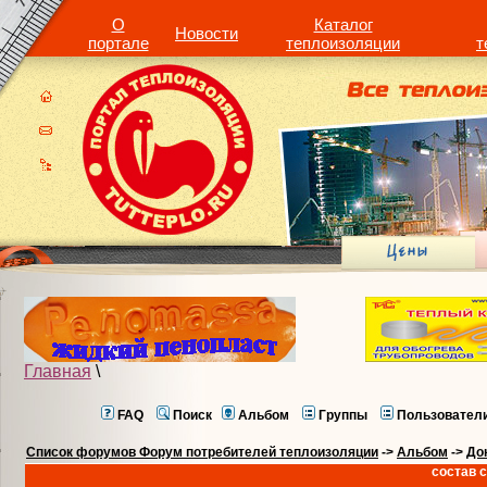
О
Каталог
Новости
портале
теплоизоляции
т
Главная
\
FAQ
Поиск
Альбом
Группы
Пользовател
Список форумов Форум потребителей теплоизоляции
->
Альбом
->
До
состав с