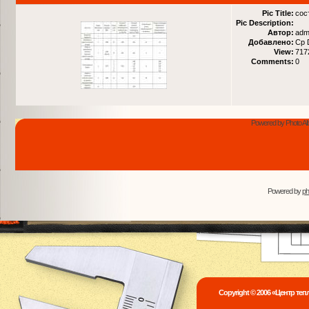
Pic Title:
сос
Pic Description:
Автор:
adm
Добавлено:
Ср 
View:
717
Comments:
0
Powered by Photo Al
Powered by
p
Copyright © 2006 «Центр те