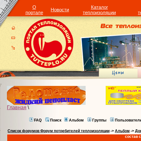
О
Каталог
Новости
портале
теплоизоляции
т
Главная
\
FAQ
Поиск
Альбом
Группы
Пользовател
Список форумов Форум потребителей теплоизоляции
->
Альбом
->
До
состав с