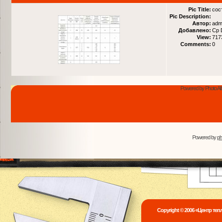
Pic Title:
сос
Pic Description:
Автор:
adm
Добавлено:
Ср 
View:
717
Comments:
0
Powered by Photo Al
Powered by
p
Copyright © 2006 «Центр те