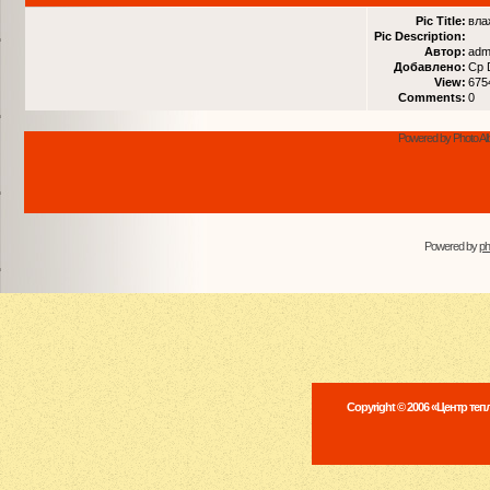
Pic Title:
вла
Pic Description:
Автор:
adm
Добавлено:
Ср 
View:
675
Comments:
0
Powered by Photo Al
Powered by
p
Copyright © 2006 «Центр те