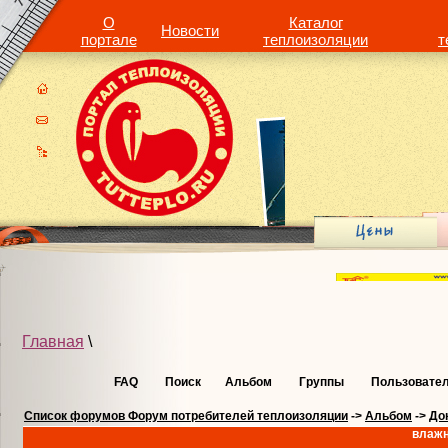
О
Каталог
Новости
портале
теплоизоляции
т
Главная
\
FAQ
Поиск
Альбом
Группы
Пользовате
Список форумов Форум потребителей теплоизоляции
->
Альбом
->
До
влажн