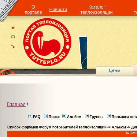
О
Каталог
Новости
портале
теплоизоляции
т
Главная
\
FAQ
Поиск
Альбом
Группы
Пользовател
Список форумов Форум потребителей теплоизоляции
->
Альбом
->
До
влажн