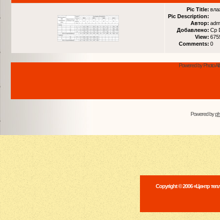
Pic Title:
вла
Pic Description:
Автор:
adm
Добавлено:
Ср 
View:
675
Comments:
0
Powered by Photo Al
Powered by
p
Copyright © 2006 «Центр те