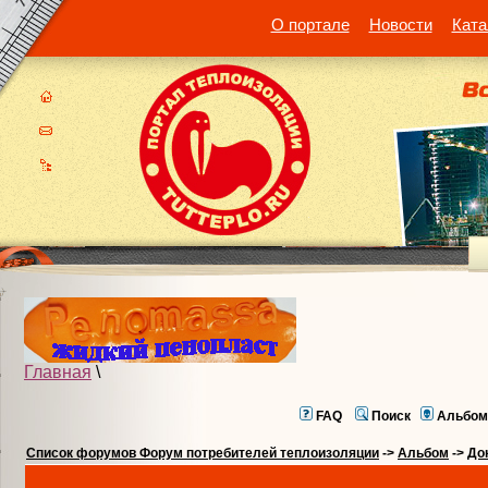
О портале
Новости
Ката
Главная
\
FAQ
Поиск
Альбом
Список форумов Форум потребителей теплоизоляции
->
Альбом
->
До