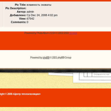
Pic Title:
влажность эковаты
Pic Description:
Автор:
admin
Добавлено:
Ср Dec 24, 2008 4:02 pm
View:
67542
Comments:
0
Powered by Photo Album 2.0.54 © 2002-2003
Smartor
Powered by
phpBB
© 2001 phpBB Group
ight © 2006 «Центр теплоизоляции»