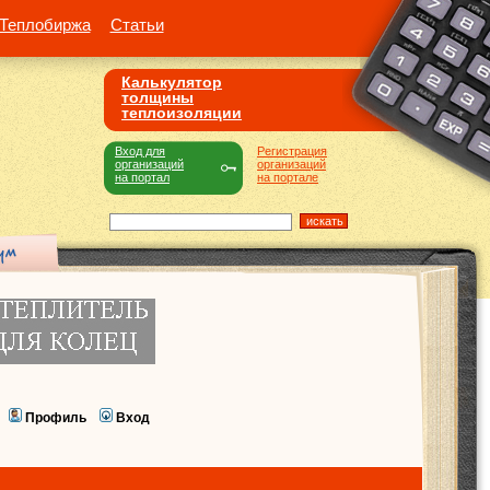
Теплобиржа
Статьи
Калькулятор
толщины
теплоизоляции
Вход для
Регистрация
организаций
организаций
на портал
на портале
Профиль
Вход