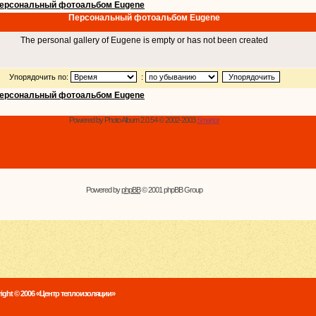
ерсональный фотоальбом Eugene
Персональный фотоальбом Eugene
The personal gallery of Eugene is empty or has not been created
Упорядочить по:
:
ерсональный фотоальбом Eugene
Powered by Photo Album 2.0.54 © 2002-2003
Smartor
Powered by
phpBB
© 2001 phpBB Group
ight © 2006 «Центр теплоизоляции»