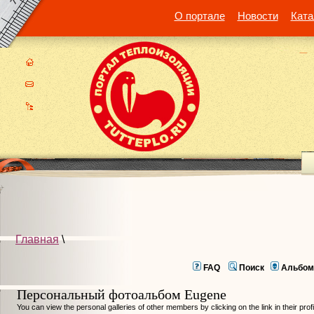
О портале
Новости
Ката
Главная
\
FAQ
Поиск
Альбом
Персональный фотоальбом Eugene
You can view the personal galleries of other members by clicking on the link in their prof