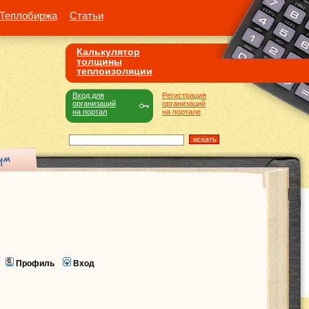
Теплобиржа
Статьи
Калькулятор
толщины
теплоизоляции
Вход для
Регистрация
организаций
организаций
на портал
на портале
Профиль
Вход