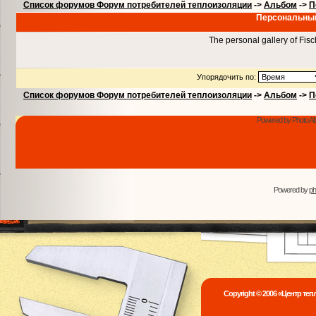
Список форумов Форум потребителей теплоизоляции
->
Альбом
->
П
Персональный
The personal gallery of Fis
Упорядочить по:
Список форумов Форум потребителей теплоизоляции
->
Альбом
->
П
Powered by Photo Al
Powered by
p
Copyright © 2006 «Центр те