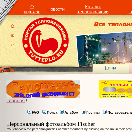
О
Каталог
Новости
портале
теплоизоляции
т
Главная
\
FAQ
Поиск
Альбом
Группы
Пользовател
Персональный фотоальбом Fischer
You can view the personal galleries of other members by clicking on the link in their prof