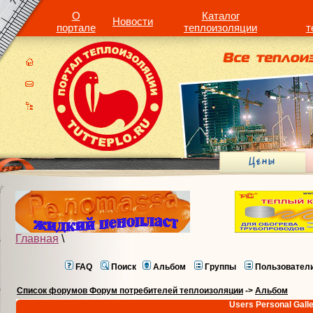
О
Каталог
Новости
портале
теплоизоляции
т
Главная
\
FAQ
Поиск
Альбом
Группы
Пользовател
Список форумов Форум потребителей теплоизоляции
->
Альбом
Users Personal Gall