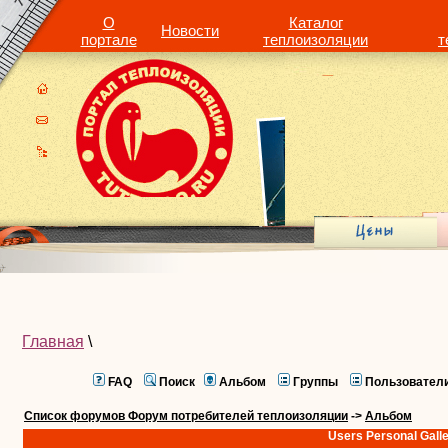
О
Каталог
Новости
портале
теплоизоляции
т
Главная
\
FAQ
Поиск
Альбом
Группы
Пользовател
Список форумов Форум потребителей теплоизоляции
->
Альбом
Users Personal Gall