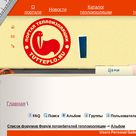
О
Каталог
Новости
портале
теплоизоляции
т
Главная
\
FAQ
Поиск
Альбом
Группы
Пользовател
Список форумов Форум потребителей теплоизоляции
->
Альбом
Users Personal Gall