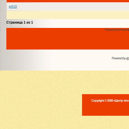
p410
Страница
1
из
1
Powered by Photo Al
Powered by
p
Copyright © 2006 «Центр те