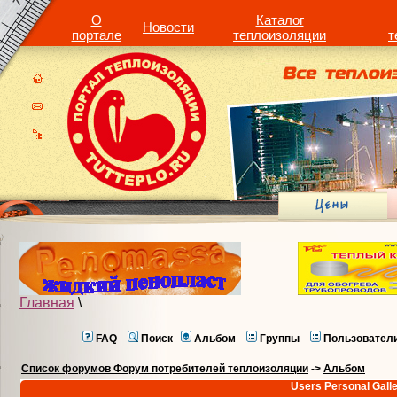
О
Каталог
Новости
портале
теплоизоляции
т
Главная
\
FAQ
Поиск
Альбом
Группы
Пользовател
Список форумов Форум потребителей теплоизоляции
->
Альбом
Users Personal Gall