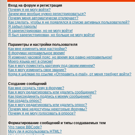
Вход на форум и регистрация
Почему я не могу войти?
Зачем мне вообще нужно регистрироваться?
Почему меня автоматически отключает?
Как сделать, чтобы я не появлялся в списке активных пользователей?
Я забыл пароль!
Я зарегистрирован, но не могу войти!
Я был зарегистрирован, но больше не могу войти!
Параметры и настройки пользователя
Как мне изменить мои настройки?
В форумах неправильное время!
Я изменил часовой пояс, но время все равно неправильное!
Моего языка нет в списке!
Как я могу поместить картинку под своим именем?
Как я могу изменить свое звание?
Когда я щёлкаю по ссылке «Отправить e-mail», от меня требуют войти?
Создание сообщений
Как мне создать тему в форуме?
Как я могу редактировать или удалить сообщение?
Как присоединить подпись к моему сообщению?
Как создать опрос?
Как я могу редактировать или удалить опрос?
Почему мне недоступны некоторые форумы?
Почему я не могу голосовать в опросе?
Форматирование сообщений и типы создаваемых тем
Что такое BBCode?
Могу ли я использовать HTML?