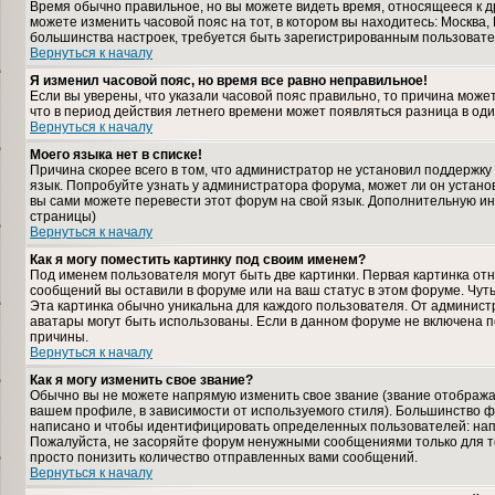
Время обычно правильное, но вы можете видеть время, относящееся к дру
можете изменить часовой пояс на тот, в котором вы находитесь: Москва, К
большинства настроек, требуется быть зарегистрированным пользовате
Вернуться к началу
Я изменил часовой пояс, но время все равно неправильное!
Если вы уверены, что указали часовой пояс правильно, то причина може
что в период действия летнего времени может появляться разница в од
Вернуться к началу
Моего языка нет в списке!
Причина скорее всего в том, что администратор не установил поддержку
язык. Попробуйте узнать у администратора форума, может ли он установ
вы сами можете перевести этот форум на свой язык. Дополнительную и
страницы)
Вернуться к началу
Как я могу поместить картинку под своим именем?
Под именем пользователя могут быть две картинки. Первая картинка отн
сообщений вы оставили в форуме или на ваш статус в этом форуме. Чут
Эта картинка обычно уникальна для каждого пользователя. От администра
аватары могут быть использованы. Если в данном форуме не включена п
причины.
Вернуться к началу
Как я могу изменить свое звание?
Обычно вы не можете напрямую изменить свое звание (звание отображае
вашем профиле, в зависимости от используемого стиля). Большинство ф
написано и чтобы идентифицировать определенных пользователей: нап
Пожалуйста, не засоряйте форум ненужными сообщениями только для то
просто понизить количество отправленных вами сообщений.
Вернуться к началу