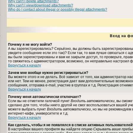
Why can't I delete attachments?
Why can't I view/download attachments?
Who do I contact about illegal or possibly illegal attachments?
Вход на фо
Почему я не могу войти?
А вы зарегистрировались? Серьёзно, вы должны быть зарегистрированы,
увидите сообщение если это так)? Если так, то вам лучше связаться с 
вы были зарегистрированы и вам не закрыли доступ, то проверьте, прави
то свяжитесь с администратором, возможно, он неправильно настроил ф
Вернуться к началу
Зачем мне вообще нужно регистрироваться?
Вы можете этого и не делать. Всё зависит от того, как администратор 
или нет. Тем не менее, регистрация дает вам дополнительные возможн
сообщения, отправка e-mail, участие в группах и т.д. Регистрация отниме
Вернуться к началу
Почему меня автоматически отключает?
Если вы не отметили галочкой пункт
Входить автоматически
, вы сможе
сделано для того, чтобы никто другой не смог воспользоваться вашей уч
можете выбрать пункт
Входить автоматически
, но мы не рекомендуем
интернет-кафе, университете и т.д.
Вернуться к началу
Как сделать, чтобы я не появлялся в списке активных пользователей
В настройках вашего профиля вы найдете опцию
Скрывать ваше пребы