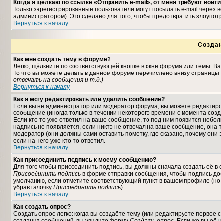
Когда я щёлкаю по ссылке «Отправить e-mail», от меня требуют войти
Только зарегистрированные пользователи могут посылать e-mail через
администратором). Это сделано для того, чтобы предотвратить злоупо
Вернуться к началу
Созда
Как мне создать тему в форуме?
Легко, щёлкните по соответствующей кнопке в окне форума или темы. В
То что вы можете делать в данном форуме перечислено внизу страницы 
отвечать на сообщения и т.д.
)
Вернуться к началу
Как я могу редактировать или удалить сообщение?
Если вы не администратор или модератор форума, вы можете редактиро
сообщение (иногда только в течении некоторого времени с момента соз
Если кто-то уже ответил на ваше сообщение, то под ним появится небо
надпись не появляется, если никто не отвечал на ваше сообщение, она
модератор (они должны сами оставить пометку, где сказано, почему они 
если на него уже кто-то ответил.
Вернуться к началу
Как присоединить подпись к моему сообщению?
Для того чтобы присоединить подпись, вы должны сначала создать её в
Присоединить подпись
в форме отправки сообщения, чтобы подпись до
умолчанию, если отметите соответствующий пункт в вашем профиле (но
убрав галочку
Присоединить подпись
)
Вернуться к началу
Как создать опрос?
Создать опрос легко: когда вы создаёте тему (или редактируете первое 
создания сообщений, вы увидите форму
Создать опрос
. Если же вы её 