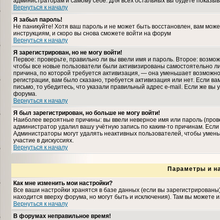
администраторам и самому себе. Для всех остальных вы будете показыв
Вернуться к началу
Я забыл пароль!
Не паникуйте! Хотя ваш пароль и не может быть восстановлен, вам може
инструкциям, и скоро вы снова сможете войти на форум
Вернуться к началу
Я зарегистрирован, но не могу войти!
Первое: проверьте, правильно ли вы ввели имя и пароль. Второе: возмо
чтобы все новые пользователи были активизированы самостоятельно либ
причина, по которой требуется активизация, — она уменьшает возможн
регистрации, вам было сказано, требуется активизация или нет. Если ва
письмо, то убедитесь, что указали правильный адрес e-mail. Если же вы
форума.
Вернуться к началу
Я был зарегистрирован, но больше не могу войти!
Наиболее вероятные причины: вы ввели неверное имя или пароль (прове
администратор удалил вашу учётную запись по каким-то причинам. Если
Администраторы могут удалять неактивных пользователей, чтобы умень
участие в дискуссиях.
Вернуться к началу
Параметры и н
Как мне изменить мои настройки?
Все ваши настройки хранятся в базе данных (если вы зарегистрированы
находится вверху форума, но могут быть и исключения). Там вы можете 
Вернуться к началу
В форумах неправильное время!