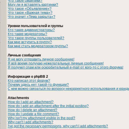
Что такое смайлики?
Могу ли я вставлять картинки?
Что такое «Объявление»?
Что такое «Важная тема»?
Что значит «Тема закрыта»?
Уровни пользователей и группы
Кто такие администраторы?
Кто такие модераторы?
Что такое группы пользователей?
Как мне вступить в группу?
Как мне стать модератором группы?
Личные сообщения
Я не могу отправить личное сообщение!
Я всё время получаю нежелательные личные сообщения!
Я получил спам или оскорбительный e-mail от кого-то с этого форума!
Информация о phpBB 2
Кто написал этот форум?
Почему здесь нет такой-то функции?
С кем можно связаться по вопросу некорректного использования и юрид
Attachments
How do I add an attachment?
How do I add an attachment after the initial posting?
How do I delete an attachment?
How do I update a file comment?
Why isn't my attachment visible in the post?
Why can't I add attachments?
I've got the necessary permissions, why can't I add attachments?