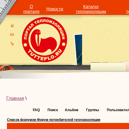
О
Каталог
Новости
портале
теплоизоляции
т
Главная
\
FAQ
Поиск
Альбом
Группы
Пользовате
Список форумов Форум потребителей теплоизоляции