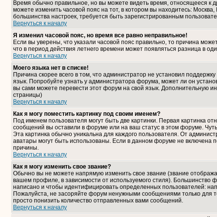
Время обычно правильное, но вы можете видеть время, относящееся к дру
можете изменить часовой пояс на тот, в котором вы находитесь: Москва, К
большинства настроек, требуется быть зарегистрированным пользовате
Вернуться к началу
Я изменил часовой пояс, но время все равно неправильное!
Если вы уверены, что указали часовой пояс правильно, то причина може
что в период действия летнего времени может появляться разница в од
Вернуться к началу
Моего языка нет в списке!
Причина скорее всего в том, что администратор не установил поддержку
язык. Попробуйте узнать у администратора форума, может ли он установ
вы сами можете перевести этот форум на свой язык. Дополнительную и
страницы)
Вернуться к началу
Как я могу поместить картинку под своим именем?
Под именем пользователя могут быть две картинки. Первая картинка отн
сообщений вы оставили в форуме или на ваш статус в этом форуме. Чут
Эта картинка обычно уникальна для каждого пользователя. От администра
аватары могут быть использованы. Если в данном форуме не включена п
причины.
Вернуться к началу
Как я могу изменить свое звание?
Обычно вы не можете напрямую изменить свое звание (звание отображае
вашем профиле, в зависимости от используемого стиля). Большинство ф
написано и чтобы идентифицировать определенных пользователей: нап
Пожалуйста, не засоряйте форум ненужными сообщениями только для то
просто понизить количество отправленных вами сообщений.
Вернуться к началу