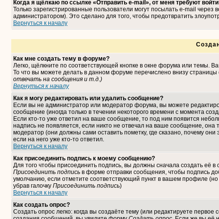
Когда я щёлкаю по ссылке «Отправить e-mail», от меня требуют войти
Только зарегистрированные пользователи могут посылать e-mail через
администратором). Это сделано для того, чтобы предотвратить злоупо
Вернуться к началу
Созда
Как мне создать тему в форуме?
Легко, щёлкните по соответствующей кнопке в окне форума или темы. В
То что вы можете делать в данном форуме перечислено внизу страницы 
отвечать на сообщения и т.д.
)
Вернуться к началу
Как я могу редактировать или удалить сообщение?
Если вы не администратор или модератор форума, вы можете редактиро
сообщение (иногда только в течении некоторого времени с момента соз
Если кто-то уже ответил на ваше сообщение, то под ним появится небо
надпись не появляется, если никто не отвечал на ваше сообщение, она
модератор (они должны сами оставить пометку, где сказано, почему они 
если на него уже кто-то ответил.
Вернуться к началу
Как присоединить подпись к моему сообщению?
Для того чтобы присоединить подпись, вы должны сначала создать её в
Присоединить подпись
в форме отправки сообщения, чтобы подпись до
умолчанию, если отметите соответствующий пункт в вашем профиле (но
убрав галочку
Присоединить подпись
)
Вернуться к началу
Как создать опрос?
Создать опрос легко: когда вы создаёте тему (или редактируете первое 
создания сообщений, вы увидите форму
Создать опрос
. Если же вы её 