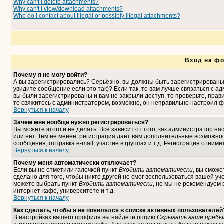
Why can't I delete attachments?
Why can't I view/download attachments?
Who do I contact about illegal or possibly illegal attachments?
Вход на фо
Почему я не могу войти?
А вы зарегистрировались? Серьёзно, вы должны быть зарегистрированы,
увидите сообщение если это так)? Если так, то вам лучше связаться с 
вы были зарегистрированы и вам не закрыли доступ, то проверьте, прави
то свяжитесь с администратором, возможно, он неправильно настроил ф
Вернуться к началу
Зачем мне вообще нужно регистрироваться?
Вы можете этого и не делать. Всё зависит от того, как администратор 
или нет. Тем не менее, регистрация дает вам дополнительные возможн
сообщения, отправка e-mail, участие в группах и т.д. Регистрация отниме
Вернуться к началу
Почему меня автоматически отключает?
Если вы не отметили галочкой пункт
Входить автоматически
, вы сможе
сделано для того, чтобы никто другой не смог воспользоваться вашей уч
можете выбрать пункт
Входить автоматически
, но мы не рекомендуем
интернет-кафе, университете и т.д.
Вернуться к началу
Как сделать, чтобы я не появлялся в списке активных пользователей
В настройках вашего профиля вы найдете опцию
Скрывать ваше пребы