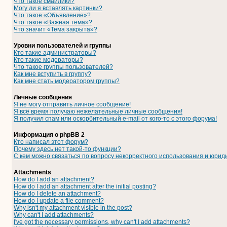
Что такое смайлики?
Могу ли я вставлять картинки?
Что такое «Объявление»?
Что такое «Важная тема»?
Что значит «Тема закрыта»?
Уровни пользователей и группы
Кто такие администраторы?
Кто такие модераторы?
Что такое группы пользователей?
Как мне вступить в группу?
Как мне стать модератором группы?
Личные сообщения
Я не могу отправить личное сообщение!
Я всё время получаю нежелательные личные сообщения!
Я получил спам или оскорбительный e-mail от кого-то с этого форума!
Информация о phpBB 2
Кто написал этот форум?
Почему здесь нет такой-то функции?
С кем можно связаться по вопросу некорректного использования и юрид
Attachments
How do I add an attachment?
How do I add an attachment after the initial posting?
How do I delete an attachment?
How do I update a file comment?
Why isn't my attachment visible in the post?
Why can't I add attachments?
I've got the necessary permissions, why can't I add attachments?