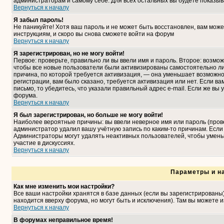
администраторам и самому себе. Для всех остальных вы будете показыв
Вернуться к началу
Я забыл пароль!
Не паникуйте! Хотя ваш пароль и не может быть восстановлен, вам може
инструкциям, и скоро вы снова сможете войти на форум
Вернуться к началу
Я зарегистрирован, но не могу войти!
Первое: проверьте, правильно ли вы ввели имя и пароль. Второе: возмо
чтобы все новые пользователи были активизированы самостоятельно либ
причина, по которой требуется активизация, — она уменьшает возможн
регистрации, вам было сказано, требуется активизация или нет. Если ва
письмо, то убедитесь, что указали правильный адрес e-mail. Если же вы
форума.
Вернуться к началу
Я был зарегистрирован, но больше не могу войти!
Наиболее вероятные причины: вы ввели неверное имя или пароль (прове
администратор удалил вашу учётную запись по каким-то причинам. Если
Администраторы могут удалять неактивных пользователей, чтобы умень
участие в дискуссиях.
Вернуться к началу
Параметры и н
Как мне изменить мои настройки?
Все ваши настройки хранятся в базе данных (если вы зарегистрированы
находится вверху форума, но могут быть и исключения). Там вы можете 
Вернуться к началу
В форумах неправильное время!