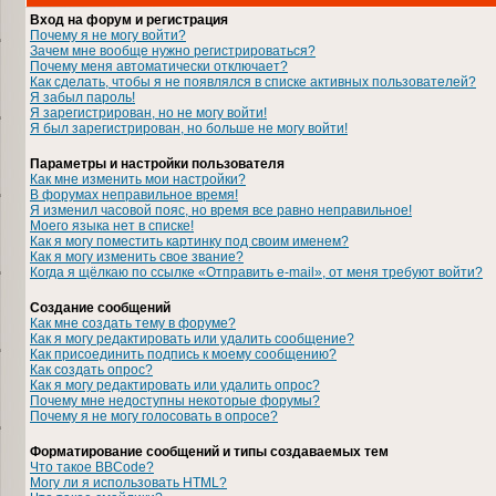
Вход на форум и регистрация
Почему я не могу войти?
Зачем мне вообще нужно регистрироваться?
Почему меня автоматически отключает?
Как сделать, чтобы я не появлялся в списке активных пользователей?
Я забыл пароль!
Я зарегистрирован, но не могу войти!
Я был зарегистрирован, но больше не могу войти!
Параметры и настройки пользователя
Как мне изменить мои настройки?
В форумах неправильное время!
Я изменил часовой пояс, но время все равно неправильное!
Моего языка нет в списке!
Как я могу поместить картинку под своим именем?
Как я могу изменить свое звание?
Когда я щёлкаю по ссылке «Отправить e-mail», от меня требуют войти?
Создание сообщений
Как мне создать тему в форуме?
Как я могу редактировать или удалить сообщение?
Как присоединить подпись к моему сообщению?
Как создать опрос?
Как я могу редактировать или удалить опрос?
Почему мне недоступны некоторые форумы?
Почему я не могу голосовать в опросе?
Форматирование сообщений и типы создаваемых тем
Что такое BBCode?
Могу ли я использовать HTML?