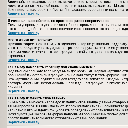
Время обычно правильное, но вы можете видеть время, относящееся к дру
можете изменить часовой пояс на тот, в котором вы находитесь: Москва, К
большинства настроек, требуется быть зарегистрированным пользовате
Вернуться к началу
Я изменил часовой пояс, но время все равно неправильное!
Если вы уверены, что указали часовой пояс правильно, то причина може
что в период действия летнего времени может появляться разница в од
Вернуться к началу
Моего языка нет в списке!
Причина скорее всего в том, что администратор не установил поддержку
язык. Попробуйте узнать у администратора форума, может ли он установ
вы сами можете перевести этот форум на свой язык. Дополнительную и
страницы)
Вернуться к началу
Как я могу поместить картинку под своим именем?
Под именем пользователя могут быть две картинки. Первая картинка отн
сообщений вы оставили в форуме или на ваш статус в этом форуме. Чут
Эта картинка обычно уникальна для каждого пользователя. От администра
аватары могут быть использованы. Если в данном форуме не включена п
причины.
Вернуться к началу
Как я могу изменить свое звание?
Обычно вы не можете напрямую изменить свое звание (звание отображае
вашем профиле, в зависимости от используемого стиля). Большинство ф
написано и чтобы идентифицировать определенных пользователей: нап
Пожалуйста, не засоряйте форум ненужными сообщениями только для то
просто понизить количество отправленных вами сообщений.
Вернуться к началу