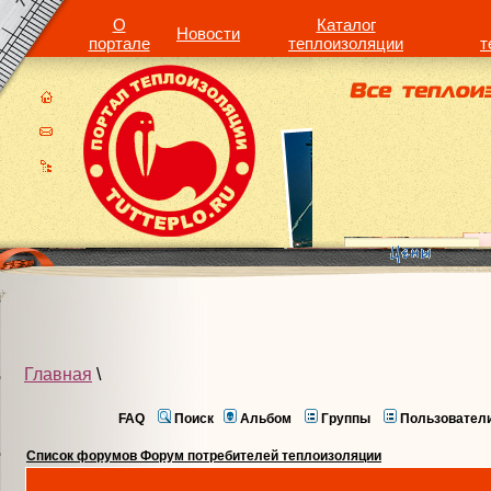
О
Каталог
Новости
портале
теплоизоляции
т
Главная
\
FAQ
Поиск
Альбом
Группы
Пользовател
Список форумов Форум потребителей теплоизоляции