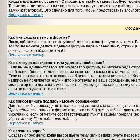
Когда я щёлкаю по ссылке «Отправить e-mail», от меня требуют войти
Только зарегистрированные пользователи могут посылать e-mail через
администратором). Это сделано для того, чтобы предотвратить злоупо
Вернуться к началу
Созда
Как мне создать тему в форуме?
Легко, щёлкните по соответствующей кнопке в окне форума или темы. В
То что вы можете делать в данном форуме перечислено внизу страницы 
отвечать на сообщения и т.д.
)
Вернуться к началу
Как я могу редактировать или удалить сообщение?
Если вы не администратор или модератор форума, вы можете редактиро
сообщение (иногда только в течении некоторого времени с момента соз
Если кто-то уже ответил на ваше сообщение, то под ним появится небо
надпись не появляется, если никто не отвечал на ваше сообщение, она
модератор (они должны сами оставить пометку, где сказано, почему они 
если на него уже кто-то ответил.
Вернуться к началу
Как присоединить подпись к моему сообщению?
Для того чтобы присоединить подпись, вы должны сначала создать её в
Присоединить подпись
в форме отправки сообщения, чтобы подпись до
умолчанию, если отметите соответствующий пункт в вашем профиле (но
убрав галочку
Присоединить подпись
)
Вернуться к началу
Как создать опрос?
Создать опрос легко: когда вы создаёте тему (или редактируете первое 
создания сообщений, вы увидите форму
Создать опрос
. Если же вы её 