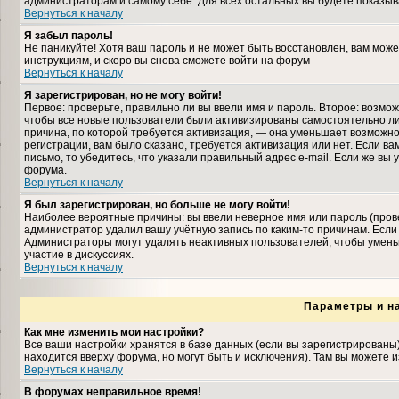
администраторам и самому себе. Для всех остальных вы будете показыв
Вернуться к началу
Я забыл пароль!
Не паникуйте! Хотя ваш пароль и не может быть восстановлен, вам може
инструкциям, и скоро вы снова сможете войти на форум
Вернуться к началу
Я зарегистрирован, но не могу войти!
Первое: проверьте, правильно ли вы ввели имя и пароль. Второе: возмо
чтобы все новые пользователи были активизированы самостоятельно либ
причина, по которой требуется активизация, — она уменьшает возможн
регистрации, вам было сказано, требуется активизация или нет. Если ва
письмо, то убедитесь, что указали правильный адрес e-mail. Если же вы
форума.
Вернуться к началу
Я был зарегистрирован, но больше не могу войти!
Наиболее вероятные причины: вы ввели неверное имя или пароль (прове
администратор удалил вашу учётную запись по каким-то причинам. Если
Администраторы могут удалять неактивных пользователей, чтобы умень
участие в дискуссиях.
Вернуться к началу
Параметры и н
Как мне изменить мои настройки?
Все ваши настройки хранятся в базе данных (если вы зарегистрированы
находится вверху форума, но могут быть и исключения). Там вы можете 
Вернуться к началу
В форумах неправильное время!