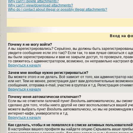
Why can't I delete attachments?
Why can't I view/download attachments?
Who do I contact about illegal or possibly illegal attachments?
Вход на фо
Почему я не могу войти?
А вы зарегистрировались? Серьёзно, вы должны быть зарегистрированы,
увидите сообщение если это так)? Если так, то вам лучше связаться с 
вы были зарегистрированы и вам не закрыли доступ, то проверьте, прави
то свяжитесь с администратором, возможно, он неправильно настроил ф
Вернуться к началу
Зачем мне вообще нужно регистрироваться?
Вы можете этого и не делать. Всё зависит от того, как администратор 
или нет. Тем не менее, регистрация дает вам дополнительные возможн
сообщения, отправка e-mail, участие в группах и т.д. Регистрация отниме
Вернуться к началу
Почему меня автоматически отключает?
Если вы не отметили галочкой пункт
Входить автоматически
, вы сможе
сделано для того, чтобы никто другой не смог воспользоваться вашей уч
можете выбрать пункт
Входить автоматически
, но мы не рекомендуем
интернет-кафе, университете и т.д.
Вернуться к началу
Как сделать, чтобы я не появлялся в списке активных пользователей
В настройках вашего профиля вы найдете опцию
Скрывать ваше пребы