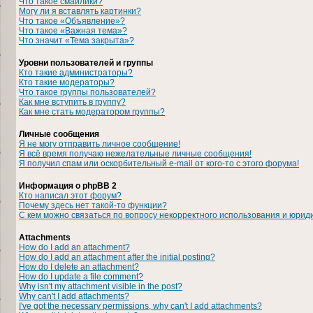
Что такое смайлики?
Могу ли я вставлять картинки?
Что такое «Объявление»?
Что такое «Важная тема»?
Что значит «Тема закрыта»?
Уровни пользователей и группы
Кто такие администраторы?
Кто такие модераторы?
Что такое группы пользователей?
Как мне вступить в группу?
Как мне стать модератором группы?
Личные сообщения
Я не могу отправить личное сообщение!
Я всё время получаю нежелательные личные сообщения!
Я получил спам или оскорбительный e-mail от кого-то с этого форума!
Информация о phpBB 2
Кто написал этот форум?
Почему здесь нет такой-то функции?
С кем можно связаться по вопросу некорректного использования и юрид
Attachments
How do I add an attachment?
How do I add an attachment after the initial posting?
How do I delete an attachment?
How do I update a file comment?
Why isn't my attachment visible in the post?
Why can't I add attachments?
I've got the necessary permissions, why can't I add attachments?