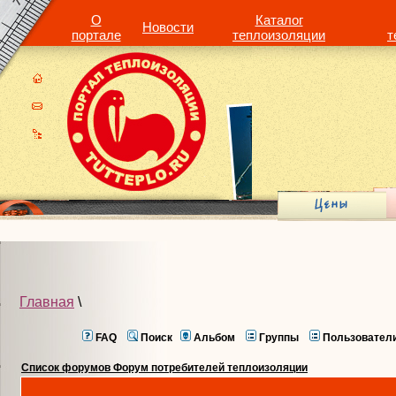
О
Каталог
Новости
портале
теплоизоляции
т
Главная
\
FAQ
Поиск
Альбом
Группы
Пользовател
Список форумов Форум потребителей теплоизоляции