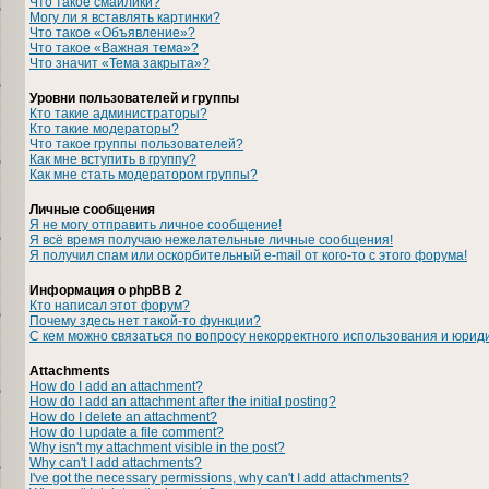
Что такое смайлики?
Могу ли я вставлять картинки?
Что такое «Объявление»?
Что такое «Важная тема»?
Что значит «Тема закрыта»?
Уровни пользователей и группы
Кто такие администраторы?
Кто такие модераторы?
Что такое группы пользователей?
Как мне вступить в группу?
Как мне стать модератором группы?
Личные сообщения
Я не могу отправить личное сообщение!
Я всё время получаю нежелательные личные сообщения!
Я получил спам или оскорбительный e-mail от кого-то с этого форума!
Информация о phpBB 2
Кто написал этот форум?
Почему здесь нет такой-то функции?
С кем можно связаться по вопросу некорректного использования и юрид
Attachments
How do I add an attachment?
How do I add an attachment after the initial posting?
How do I delete an attachment?
How do I update a file comment?
Why isn't my attachment visible in the post?
Why can't I add attachments?
I've got the necessary permissions, why can't I add attachments?