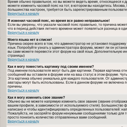
Время обычно правильное, но вы можете видеть время, относящееся к дру
можете изменить часовой пояс на тот, в котором вы находитесь: Москва, К
большинства настроек, требуется быть зарегистрированным пользовате
Вернуться к началу
Я изменил часовой пояс, но время все равно неправильное!
Если вы уверены, что указали часовой пояс правильно, то причина може
что в период действия летнего времени может появляться разница в од
Вернуться к началу
Моего языка нет в списке!
Причина скорее всего в том, что администратор не установил поддержку
язык. Попробуйте узнать у администратора форума, может ли он установ
вы сами можете перевести этот форум на свой язык. Дополнительную и
страницы)
Вернуться к началу
Как я могу поместить картинку под своим именем?
Под именем пользователя могут быть две картинки. Первая картинка отн
сообщений вы оставили в форуме или на ваш статус в этом форуме. Чут
Эта картинка обычно уникальна для каждого пользователя. От администра
аватары могут быть использованы. Если в данном форуме не включена п
причины.
Вернуться к началу
Как я могу изменить свое звание?
Обычно вы не можете напрямую изменить свое звание (звание отображае
вашем профиле, в зависимости от используемого стиля). Большинство ф
написано и чтобы идентифицировать определенных пользователей: нап
Пожалуйста, не засоряйте форум ненужными сообщениями только для то
просто понизить количество отправленных вами сообщений.
Вернуться к началу