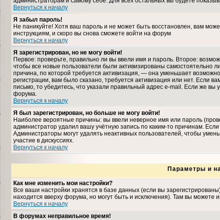
администраторам и самому себе. Для всех остальных вы будете показыв
Вернуться к началу
Я забыл пароль!
Не паникуйте! Хотя ваш пароль и не может быть восстановлен, вам може
инструкциям, и скоро вы снова сможете войти на форум
Вернуться к началу
Я зарегистрирован, но не могу войти!
Первое: проверьте, правильно ли вы ввели имя и пароль. Второе: возмо
чтобы все новые пользователи были активизированы самостоятельно либ
причина, по которой требуется активизация, — она уменьшает возможн
регистрации, вам было сказано, требуется активизация или нет. Если ва
письмо, то убедитесь, что указали правильный адрес e-mail. Если же вы
форума.
Вернуться к началу
Я был зарегистрирован, но больше не могу войти!
Наиболее вероятные причины: вы ввели неверное имя или пароль (прове
администратор удалил вашу учётную запись по каким-то причинам. Если
Администраторы могут удалять неактивных пользователей, чтобы умень
участие в дискуссиях.
Вернуться к началу
Параметры и н
Как мне изменить мои настройки?
Все ваши настройки хранятся в базе данных (если вы зарегистрированы
находится вверху форума, но могут быть и исключения). Там вы можете 
Вернуться к началу
В форумах неправильное время!