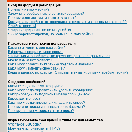
Вход на форум и регистрация
Почему я не могу войти?
Зачем мне вообще нужно регистрироваться?
Почему меня автоматически отключает?
Как сделать, чтобы я не появлялся в списке активных пользователей?
Я забыл пароль!
Я зарегистрирован, но не могу войти!
Я был зарегистрирован, но больше не могу войти!
Параметры и настройки пользователя
Как мне изменить мои настройки?
В форумах неправильное время!
Я изменил часовой пояс, но время все равно неправильное!
Моего языка нет в списке!
Как я могу поместить картинку под своим именем?
Как я могу изменить свое звание?
Когда я щёлкаю по ссылке «Отправить e-mail», от меня требуют войти?
Создание сообщений
Как мне создать тему в форуме?
Как я могу редактировать или удалить сообщение?
Как присоединить подпись к моему сообщению?
Как создать опрос?
Как я могу редактировать или удалить опрос?
Почему мне недоступны некоторые форумы?
Почему я не могу голосовать в опросе?
Форматирование сообщений и типы создаваемых тем
Что такое BBCode?
Могу ли я использовать HTML?