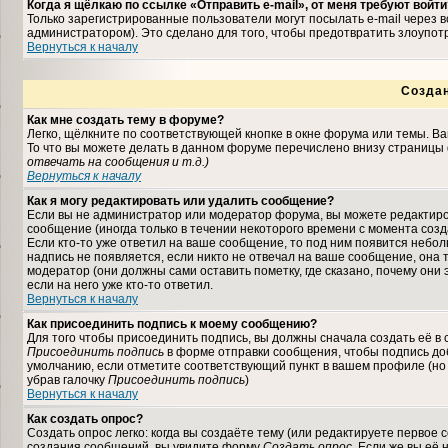
Когда я щёлкаю по ссылке «Отправить e-mail», от меня требуют войти
Только зарегистрированные пользователи могут посылать e-mail через
администратором). Это сделано для того, чтобы предотвратить злоупо
Вернуться к началу
Созда
Как мне создать тему в форуме?
Легко, щёлкните по соответствующей кнопке в окне форума или темы. В
То что вы можете делать в данном форуме перечислено внизу страницы 
отвечать на сообщения и т.д.
)
Вернуться к началу
Как я могу редактировать или удалить сообщение?
Если вы не администратор или модератор форума, вы можете редактиро
сообщение (иногда только в течении некоторого времени с момента соз
Если кто-то уже ответил на ваше сообщение, то под ним появится небо
надпись не появляется, если никто не отвечал на ваше сообщение, она
модератор (они должны сами оставить пометку, где сказано, почему они 
если на него уже кто-то ответил.
Вернуться к началу
Как присоединить подпись к моему сообщению?
Для того чтобы присоединить подпись, вы должны сначала создать её в
Присоединить подпись
в форме отправки сообщения, чтобы подпись до
умолчанию, если отметите соответствующий пункт в вашем профиле (но
убрав галочку
Присоединить подпись
)
Вернуться к началу
Как создать опрос?
Создать опрос легко: когда вы создаёте тему (или редактируете первое 
создания сообщений, вы увидите форму
Создать опрос
. Если же вы её 