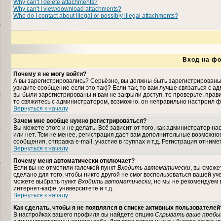
Why can't I delete attachments?
Why can't I view/download attachments?
Who do I contact about illegal or possibly illegal attachments?
Вход на фо
Почему я не могу войти?
А вы зарегистрировались? Серьёзно, вы должны быть зарегистрированы,
увидите сообщение если это так)? Если так, то вам лучше связаться с 
вы были зарегистрированы и вам не закрыли доступ, то проверьте, прави
то свяжитесь с администратором, возможно, он неправильно настроил ф
Вернуться к началу
Зачем мне вообще нужно регистрироваться?
Вы можете этого и не делать. Всё зависит от того, как администратор 
или нет. Тем не менее, регистрация дает вам дополнительные возможн
сообщения, отправка e-mail, участие в группах и т.д. Регистрация отниме
Вернуться к началу
Почему меня автоматически отключает?
Если вы не отметили галочкой пункт
Входить автоматически
, вы сможе
сделано для того, чтобы никто другой не смог воспользоваться вашей уч
можете выбрать пункт
Входить автоматически
, но мы не рекомендуем
интернет-кафе, университете и т.д.
Вернуться к началу
Как сделать, чтобы я не появлялся в списке активных пользователей
В настройках вашего профиля вы найдете опцию
Скрывать ваше пребы