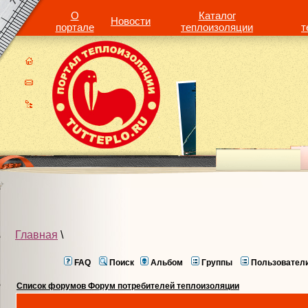
О
Каталог
Новости
портале
теплоизоляции
т
Главная
\
FAQ
Поиск
Альбом
Группы
Пользовател
Список форумов Форум потребителей теплоизоляции