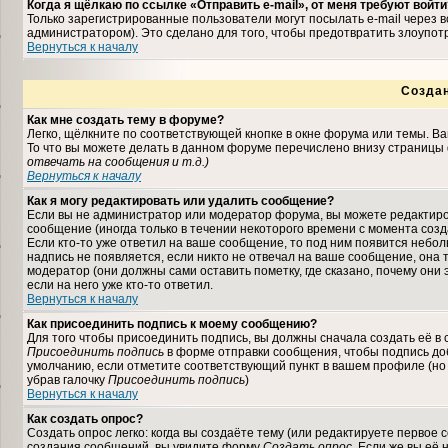
Когда я щёлкаю по ссылке «Отправить e-mail», от меня требуют войти
Только зарегистрированные пользователи могут посылать e-mail через
администратором). Это сделано для того, чтобы предотвратить злоупо
Вернуться к началу
Созда
Как мне создать тему в форуме?
Легко, щёлкните по соответствующей кнопке в окне форума или темы. В
То что вы можете делать в данном форуме перечислено внизу страницы 
отвечать на сообщения и т.д.
)
Вернуться к началу
Как я могу редактировать или удалить сообщение?
Если вы не администратор или модератор форума, вы можете редактиро
сообщение (иногда только в течении некоторого времени с момента соз
Если кто-то уже ответил на ваше сообщение, то под ним появится небо
надпись не появляется, если никто не отвечал на ваше сообщение, она
модератор (они должны сами оставить пометку, где сказано, почему они 
если на него уже кто-то ответил.
Вернуться к началу
Как присоединить подпись к моему сообщению?
Для того чтобы присоединить подпись, вы должны сначала создать её в
Присоединить подпись
в форме отправки сообщения, чтобы подпись до
умолчанию, если отметите соответствующий пункт в вашем профиле (но
убрав галочку
Присоединить подпись
)
Вернуться к началу
Как создать опрос?
Создать опрос легко: когда вы создаёте тему (или редактируете первое 
создания сообщений, вы увидите форму
Создать опрос
. Если же вы её 