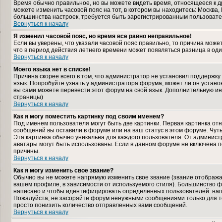
Время обычно правильное, но вы можете видеть время, относящееся к дру
можете изменить часовой пояс на тот, в котором вы находитесь: Москва, К
большинства настроек, требуется быть зарегистрированным пользовате
Вернуться к началу
Я изменил часовой пояс, но время все равно неправильное!
Если вы уверены, что указали часовой пояс правильно, то причина може
что в период действия летнего времени может появляться разница в од
Вернуться к началу
Моего языка нет в списке!
Причина скорее всего в том, что администратор не установил поддержку
язык. Попробуйте узнать у администратора форума, может ли он установ
вы сами можете перевести этот форум на свой язык. Дополнительную и
страницы)
Вернуться к началу
Как я могу поместить картинку под своим именем?
Под именем пользователя могут быть две картинки. Первая картинка отн
сообщений вы оставили в форуме или на ваш статус в этом форуме. Чут
Эта картинка обычно уникальна для каждого пользователя. От администра
аватары могут быть использованы. Если в данном форуме не включена п
причины.
Вернуться к началу
Как я могу изменить свое звание?
Обычно вы не можете напрямую изменить свое звание (звание отображае
вашем профиле, в зависимости от используемого стиля). Большинство ф
написано и чтобы идентифицировать определенных пользователей: нап
Пожалуйста, не засоряйте форум ненужными сообщениями только для то
просто понизить количество отправленных вами сообщений.
Вернуться к началу