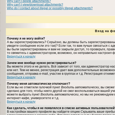
Why can't I delete attachments?
Why can't I view/download attachments?
Who do I contact about illegal or possibly illegal attachments?
Вход на фо
Почему я не могу войти?
А вы зарегистрировались? Серьёзно, вы должны быть зарегистрированы,
увидите сообщение если это так)? Если так, то вам лучше связаться с 
вы были зарегистрированы и вам не закрыли доступ, то проверьте, прави
то свяжитесь с администратором, возможно, он неправильно настроил ф
Вернуться к началу
Зачем мне вообще нужно регистрироваться?
Вы можете этого и не делать. Всё зависит от того, как администратор 
или нет. Тем не менее, регистрация дает вам дополнительные возможн
сообщения, отправка e-mail, участие в группах и т.д. Регистрация отниме
Вернуться к началу
Почему меня автоматически отключает?
Если вы не отметили галочкой пункт
Входить автоматически
, вы сможе
сделано для того, чтобы никто другой не смог воспользоваться вашей уч
можете выбрать пункт
Входить автоматически
, но мы не рекомендуем
интернет-кафе, университете и т.д.
Вернуться к началу
Как сделать, чтобы я не появлялся в списке активных пользователей
В настройках вашего профиля вы найдете опцию
Скрывать ваше пребы