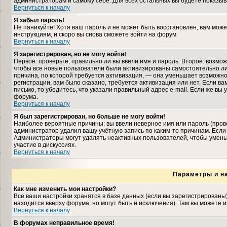
администраторам и самому себе. Для всех остальных вы будете показыв
Вернуться к началу
Я забыл пароль!
Не паникуйте! Хотя ваш пароль и не может быть восстановлен, вам може
инструкциям, и скоро вы снова сможете войти на форум
Вернуться к началу
Я зарегистрирован, но не могу войти!
Первое: проверьте, правильно ли вы ввели имя и пароль. Второе: возмо
чтобы все новые пользователи были активизированы самостоятельно либ
причина, по которой требуется активизация, — она уменьшает возможн
регистрации, вам было сказано, требуется активизация или нет. Если ва
письмо, то убедитесь, что указали правильный адрес e-mail. Если же вы
форума.
Вернуться к началу
Я был зарегистрирован, но больше не могу войти!
Наиболее вероятные причины: вы ввели неверное имя или пароль (прове
администратор удалил вашу учётную запись по каким-то причинам. Если
Администраторы могут удалять неактивных пользователей, чтобы умень
участие в дискуссиях.
Вернуться к началу
Параметры и н
Как мне изменить мои настройки?
Все ваши настройки хранятся в базе данных (если вы зарегистрированы
находится вверху форума, но могут быть и исключения). Там вы можете 
Вернуться к началу
В форумах неправильное время!