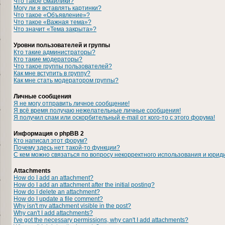
Что такое смайлики?
Могу ли я вставлять картинки?
Что такое «Объявление»?
Что такое «Важная тема»?
Что значит «Тема закрыта»?
Уровни пользователей и группы
Кто такие администраторы?
Кто такие модераторы?
Что такое группы пользователей?
Как мне вступить в группу?
Как мне стать модератором группы?
Личные сообщения
Я не могу отправить личное сообщение!
Я всё время получаю нежелательные личные сообщения!
Я получил спам или оскорбительный e-mail от кого-то с этого форума!
Информация о phpBB 2
Кто написал этот форум?
Почему здесь нет такой-то функции?
С кем можно связаться по вопросу некорректного использования и юрид
Attachments
How do I add an attachment?
How do I add an attachment after the initial posting?
How do I delete an attachment?
How do I update a file comment?
Why isn't my attachment visible in the post?
Why can't I add attachments?
I've got the necessary permissions, why can't I add attachments?