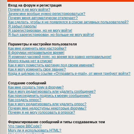
Вход на форум и регистрация
Почему я не могу войти?
Зачем мне вообще нужно регистрироваться?
Почему меня автоматически отключает?
Как сделать, чтобы я не появлялся в списке активных пользователей?
Я забыл пароль!
Я зарегистрирован, но не могу войти!
Я был зарегистрирован, но больше не могу войти!
Параметры и настройки пользователя
Как мне изменить мои настройки?
В форумах неправильное время!
Я изменил часовой пояс, но время все равно неправильное!
Моего языка нет в списке!
Как я могу поместить картинку под своим именем?
Как я могу изменить свое звание?
Когда я щёлкаю по ссылке «Отправить e-mail», от меня требуют войти?
Создание сообщений
Как мне создать тему в форуме?
Как я могу редактировать или удалить сообщение?
Как присоединить подпись к моему сообщению?
Как создать опрос?
Как я могу редактировать или удалить опрос?
Почему мне недоступны некоторые форумы?
Почему я не могу голосовать в опросе?
Форматирование сообщений и типы создаваемых тем
Что такое BBCode?
Могу ли я использовать HTML?