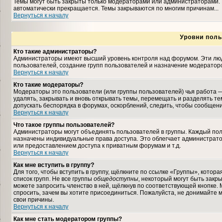
Темы могут быть закрыты только модераторами или администраторами. 
автоматически прекращается. Темы закрываются по многим причинам...
Вернуться к началу
Уровни поль
Кто такие администраторы?
Администраторы имеют высший уровень контроля над форумом. Эти люди
пользователей, создание групп пользователей и назначение модераторо
Вернуться к началу
Кто такие модераторы?
Модераторы это пользователи (или группы пользователей) чья работа —
удалять, закрывать и вновь открывать темы, перемещать и разделять те
допускать беспорядка в форумах, оскорблений, следить, чтобы сообщен
Вернуться к началу
Что такое группы пользователей?
Администраторы могут объединять пользователей в группы. Каждый польз
назначены индивидуальные права доступа. Это облегчает администрат
или предоставлением доступа к приватным форумам и т.д.
Вернуться к началу
Как мне вступить в группу?
Для того, чтобы вступить в группу, щёлкните по ссылке «Группы», которая
список групп. Не все группы
общедоступны
, некоторый могут быть закр
можете запросить членство в ней, щёлкнув по соответствующей кнопке. 
спросить, зачем вы хотите присоединиться. Пожалуйста, не донимайте м
свои причины.
Вернуться к началу
Как мне стать модератором группы?