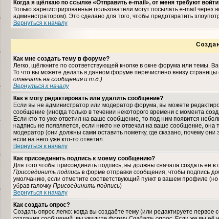
Когда я щёлкаю по ссылке «Отправить e-mail», от меня требуют войти
Только зарегистрированные пользователи могут посылать e-mail через
администратором). Это сделано для того, чтобы предотвратить злоупо
Вернуться к началу
Созда
Как мне создать тему в форуме?
Легко, щёлкните по соответствующей кнопке в окне форума или темы. В
То что вы можете делать в данном форуме перечислено внизу страницы 
отвечать на сообщения и т.д.
)
Вернуться к началу
Как я могу редактировать или удалить сообщение?
Если вы не администратор или модератор форума, вы можете редактиро
сообщение (иногда только в течении некоторого времени с момента соз
Если кто-то уже ответил на ваше сообщение, то под ним появится небо
надпись не появляется, если никто не отвечал на ваше сообщение, она
модератор (они должны сами оставить пометку, где сказано, почему они 
если на него уже кто-то ответил.
Вернуться к началу
Как присоединить подпись к моему сообщению?
Для того чтобы присоединить подпись, вы должны сначала создать её в
Присоединить подпись
в форме отправки сообщения, чтобы подпись до
умолчанию, если отметите соответствующий пункт в вашем профиле (но
убрав галочку
Присоединить подпись
)
Вернуться к началу
Как создать опрос?
Создать опрос легко: когда вы создаёте тему (или редактируете первое 
создания сообщений, вы увидите форму
Создать опрос
. Если же вы её 