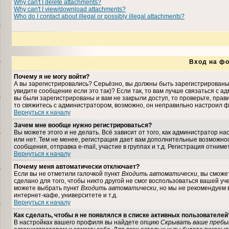
Why can't I delete attachments?
Why can't I view/download attachments?
Who do I contact about illegal or possibly illegal attachments?
Вход на фо
Почему я не могу войти?
А вы зарегистрировались? Серьёзно, вы должны быть зарегистрированы,
увидите сообщение если это так)? Если так, то вам лучше связаться с 
вы были зарегистрированы и вам не закрыли доступ, то проверьте, прави
то свяжитесь с администратором, возможно, он неправильно настроил ф
Вернуться к началу
Зачем мне вообще нужно регистрироваться?
Вы можете этого и не делать. Всё зависит от того, как администратор 
или нет. Тем не менее, регистрация дает вам дополнительные возможн
сообщения, отправка e-mail, участие в группах и т.д. Регистрация отниме
Вернуться к началу
Почему меня автоматически отключает?
Если вы не отметили галочкой пункт
Входить автоматически
, вы сможе
сделано для того, чтобы никто другой не смог воспользоваться вашей уч
можете выбрать пункт
Входить автоматически
, но мы не рекомендуем
интернет-кафе, университете и т.д.
Вернуться к началу
Как сделать, чтобы я не появлялся в списке активных пользователей
В настройках вашего профиля вы найдете опцию
Скрывать ваше пребы