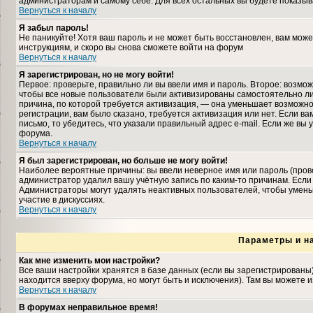
администраторам и самому себе. Для всех остальных вы будете показыв
Вернуться к началу
Я забыл пароль!
Не паникуйте! Хотя ваш пароль и не может быть восстановлен, вам може
инструкциям, и скоро вы снова сможете войти на форум
Вернуться к началу
Я зарегистрирован, но не могу войти!
Первое: проверьте, правильно ли вы ввели имя и пароль. Второе: возмо
чтобы все новые пользователи были активизированы самостоятельно либ
причина, по которой требуется активизация, — она уменьшает возможн
регистрации, вам было сказано, требуется активизация или нет. Если ва
письмо, то убедитесь, что указали правильный адрес e-mail. Если же вы
форума.
Вернуться к началу
Я был зарегистрирован, но больше не могу войти!
Наиболее вероятные причины: вы ввели неверное имя или пароль (прове
администратор удалил вашу учётную запись по каким-то причинам. Если
Администраторы могут удалять неактивных пользователей, чтобы умень
участие в дискуссиях.
Вернуться к началу
Параметры и н
Как мне изменить мои настройки?
Все ваши настройки хранятся в базе данных (если вы зарегистрированы
находится вверху форума, но могут быть и исключения). Там вы можете 
Вернуться к началу
В форумах неправильное время!