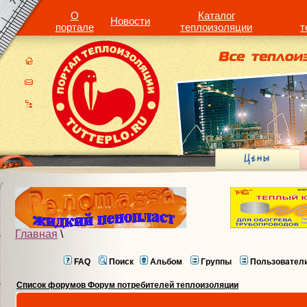
О
Каталог
Новости
портале
теплоизоляции
т
Главная
\
FAQ
Поиск
Альбом
Группы
Пользовател
Список форумов Форум потребителей теплоизоляции