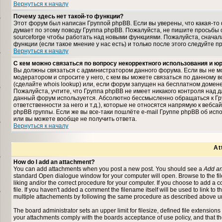
Вернуться к началу
Почему здесь нет такой-то функции?
Этот форум был написан Группой phpBB. Если вы уверены, что какая-то 
думает по этому поводу Группа phpBB. Пожалуйста, не пишите просьбы 
sourceforge чтобы работать над новыми функциями. Пожалуйста, снача
функции (если такое мнение у нас есть) и только после этого следуйте п
Вернуться к началу
С кем можно связаться по вопросу некорректного использования и 
Вы должны связаться с администратором данного форума. Если вы не мо
модератором и спросите у него, с кем вы можете связаться по данному в
(сделайте whois lookup) или, если форум запущен на бесплатном домене (на
Пожалуйста, учтите, что Группа phpBB не имеет никакого контроля над д
данный форум используется. Абсолютно бессмысленно обращаться к Гр
ответственности за него и т.д.), которые не относятся напрямую к вебс
phpBB группы. Если же вы все-таки пошлёте e-mail Группе phpBB об исп
или вы можете вообще не получить ответа.
Вернуться к началу
At
How do I add an attachment?
You can add attachments when you post a new post. You should see a
Add an
standard Open dialogue window for your computer will open. Browse to the file 
liking and/or the correct procedure for your computer. If you choose to add a
file. If you haven't added a comment the filename itself will be used to link to 
multiple attachements by following the same procedure as described above un
The board administrator sets an upper limit for filesize, defined file extensions
your attachments comply with the boards acceptance of use policy, and that t