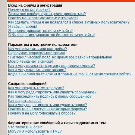
Вход на форум и регистрация
Почему я не могу войти?
Зачем мне вообще нужно регистрироваться?
Почему меня автоматически отключает?
Как сделать, чтобы я не появлялся в списке активных пользователей?
Я забыл пароль!
Я зарегистрирован, но не могу войти!
Я был зарегистрирован, но больше не могу войти!
Параметры и настройки пользователя
Как мне изменить мои настройки?
В форумах неправильное время!
Я изменил часовой пояс, но время все равно неправильное!
Моего языка нет в списке!
Как я могу поместить картинку под своим именем?
Как я могу изменить свое звание?
Когда я щёлкаю по ссылке «Отправить e-mail», от меня требуют войти?
Создание сообщений
Как мне создать тему в форуме?
Как я могу редактировать или удалить сообщение?
Как присоединить подпись к моему сообщению?
Как создать опрос?
Как я могу редактировать или удалить опрос?
Почему мне недоступны некоторые форумы?
Почему я не могу голосовать в опросе?
Форматирование сообщений и типы создаваемых тем
Что такое BBCode?
Могу ли я использовать HTML?