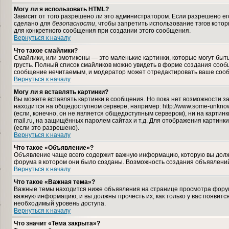
Могу ли я использовать HTML?
Зависит от того разрешено ли это администратором. Если разрешено его 
сделано для
безопасности
, чтобы запретить использование тэгов кото
для конкретного сообщения при создании этого сообщения.
Вернуться к началу
Что такое смайлики?
Смайлики, или эмотиконы — это маленькие картинки, которые могут быть 
грусть. Полный список смайликов можно увидеть в форме создания сообщ
сообщение нечитаемым, и модератор может отредактировать ваше сооб
Вернуться к началу
Могу ли я вставлять картинки?
Вы можете вставлять картинки в сообщения. Но пока нет возможности за
находится на общедоступном сервере, например: http://www.some-unknown-
(если, конечно, он не является общедоступным сервером), ни на карти
mail.ru, на защищённых паролем сайтах и т.д. Для отображения картинк
(если это разрешено).
Вернуться к началу
Что такое «Объявление»?
Объявление чаще всего содержит важную информацию, которую вы должн
форума в котором они было созданы. Возможность создания объявлений
Вернуться к началу
Что такое «Важная тема»?
Важные темы находится ниже объявления на странице просмотра форума,
важную информацию, и вы должны прочесть их, как только у вас появится
необходимый уровень доступа.
Вернуться к началу
Что значит «Тема закрыта»?