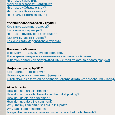
Что такое смайлики?
Могу ли я вставлять картинки?
Что такое «Объявление»?
Что такое «Важная тема»?
Что значит «Тема закрыта»?
Уровни пользователей и группы
Кто такие администраторы?
Кто такие модераторы?
Что такое группы пользователей?
Как мне вступить в группу?
Как мне стать модератором группы?
Личные сообщения
Я не могу отправить личное сообщение!
Я всё время получаю нежелательные личные сообщения!
Я получил спам или оскорбительный e-mail от кого-то с этого форума!
Информация о phpBB 2
Кто написал этот форум?
Почему здесь нет такой-то функции?
С кем можно связаться по вопросу некорректного использования и юрид
Attachments
How do I add an attachment?
How do I add an attachment after the initial posting?
How do I delete an attachment?
How do I update a file comment?
Why isn't my attachment visible in the post?
Why can't I add attachments?
I've got the necessary permissions, why can't I add attachments?