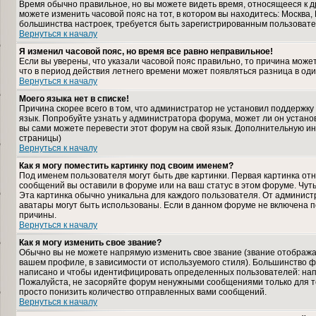
Время обычно правильное, но вы можете видеть время, относящееся к дру
можете изменить часовой пояс на тот, в котором вы находитесь: Москва, К
большинства настроек, требуется быть зарегистрированным пользовате
Вернуться к началу
Я изменил часовой пояс, но время все равно неправильное!
Если вы уверены, что указали часовой пояс правильно, то причина може
что в период действия летнего времени может появляться разница в од
Вернуться к началу
Моего языка нет в списке!
Причина скорее всего в том, что администратор не установил поддержку
язык. Попробуйте узнать у администратора форума, может ли он установ
вы сами можете перевести этот форум на свой язык. Дополнительную и
страницы)
Вернуться к началу
Как я могу поместить картинку под своим именем?
Под именем пользователя могут быть две картинки. Первая картинка отн
сообщений вы оставили в форуме или на ваш статус в этом форуме. Чут
Эта картинка обычно уникальна для каждого пользователя. От администра
аватары могут быть использованы. Если в данном форуме не включена п
причины.
Вернуться к началу
Как я могу изменить свое звание?
Обычно вы не можете напрямую изменить свое звание (звание отображае
вашем профиле, в зависимости от используемого стиля). Большинство ф
написано и чтобы идентифицировать определенных пользователей: нап
Пожалуйста, не засоряйте форум ненужными сообщениями только для то
просто понизить количество отправленных вами сообщений.
Вернуться к началу