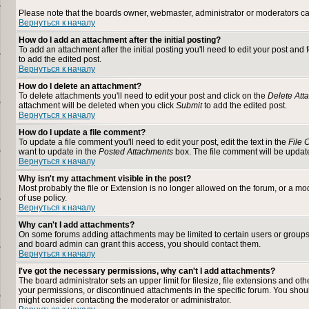
Please note that the boards owner, webmaster, administrator or moderators can n
Вернуться к началу
How do I add an attachment after the initial posting?
To add an attachment after the initial posting you'll need to edit your post a
to add the edited post.
Вернуться к началу
How do I delete an attachment?
To delete attachments you'll need to edit your post and click on the
Delete Att
attachment will be deleted when you click
Submit
to add the edited post.
Вернуться к началу
How do I update a file comment?
To update a file comment you'll need to edit your post, edit the text in the
File
want to update in the
Posted Attachments
box. The file comment will be upda
Вернуться к началу
Why isn't my attachment visible in the post?
Most probably the file or Extension is no longer allowed on the forum, or a mod
of use policy.
Вернуться к началу
Why can't I add attachments?
On some forums adding attachments may be limited to certain users or groups
and board admin can grant this access, you should contact them.
Вернуться к началу
I've got the necessary permissions, why can't I add attachments?
The board administrator sets an upper limit for filesize, file extensions and o
your permissions, or discontinued attachments in the specific forum. You shou
might consider contacting the moderator or administrator.