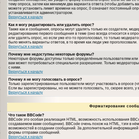
тему опроса, затем как минимум два варианта ответа (чтобы добавить ва
можете установить лимит времени на опрос, 0 означает постоянный опро
устанавливается администратором.
Вернуться к началу
Как я могу редактировать или удалить опрос?
Также как и сообщения, опросы могут удалять только их создатели, мо
редактированию первого сообщения в теме (оно всегда относится к опрос
или удалять опрос, но если уже кто-то проголосовал, то только модерат
было менять варианты ответов, в то время как люди уже проголосовали.
Вернуться к началу
Почему мне недоступны некоторые форумы?
Некоторые форумы доступны только определённым пользователям или гр
вам может потребоваться специальное разрешение. Только модераторы
с ними.
Вернуться к началу
Почему я не могу голосовать в опросе?
Только зарегистрированные пользователи могут участвовать в опросе (
Если вы зарегистрированы, но не можете голосовать, то, скорее всего, у
Вернуться к началу
Форматирование сообщ
Что такое BBCode?
BBCode это особая реализация HTML, возможность использования BBCo
создаваемом вами сообщении). BBCode очень похож на HTML, тэги в нём з
возможностей в создании сообщений. За дополнительной информацией о
формы отправки сообщений.
Вернуться к началу