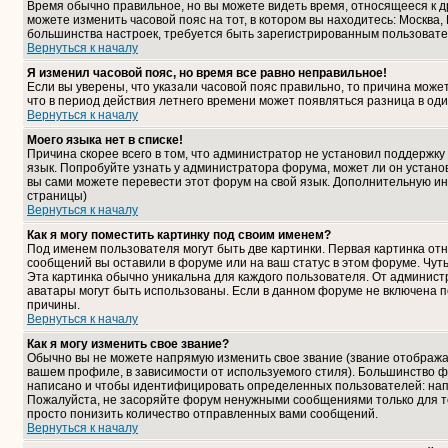
Время обычно правильное, но вы можете видеть время, относящееся к дру
можете изменить часовой пояс на тот, в котором вы находитесь: Москва, К
большинства настроек, требуется быть зарегистрированным пользовате
Вернуться к началу
Я изменил часовой пояс, но время все равно неправильное!
Если вы уверены, что указали часовой пояс правильно, то причина може
что в период действия летнего времени может появляться разница в од
Вернуться к началу
Моего языка нет в списке!
Причина скорее всего в том, что администратор не установил поддержку
язык. Попробуйте узнать у администратора форума, может ли он установ
вы сами можете перевести этот форум на свой язык. Дополнительную и
страницы)
Вернуться к началу
Как я могу поместить картинку под своим именем?
Под именем пользователя могут быть две картинки. Первая картинка отн
сообщений вы оставили в форуме или на ваш статус в этом форуме. Чут
Эта картинка обычно уникальна для каждого пользователя. От администра
аватары могут быть использованы. Если в данном форуме не включена п
причины.
Вернуться к началу
Как я могу изменить свое звание?
Обычно вы не можете напрямую изменить свое звание (звание отображае
вашем профиле, в зависимости от используемого стиля). Большинство ф
написано и чтобы идентифицировать определенных пользователей: нап
Пожалуйста, не засоряйте форум ненужными сообщениями только для то
просто понизить количество отправленных вами сообщений.
Вернуться к началу