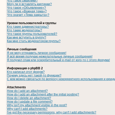
Что такое смайлики?
Могу ли я вставлять картинки?
Что такое «Объявление»?
Что такое «Важная тема»?
Что значит «Тема закрыта»?
Уровни пользователей и группы
Кто такие администраторы?
Кто такие модераторы?
Что такое группы пользователей?
Как мне вступить в группу?
Как мне стать модератором группы?
Личные сообщения
Я не могу отправить личное сообщение!
Я всё время получаю нежелательные личные сообщения!
Я получил спам или оскорбительный e-mail от кого-то с этого форума!
Информация о phpBB 2
Кто написал этот форум?
Почему здесь нет такой-то функции?
С кем можно связаться по вопросу некорректного использования и юрид
Attachments
How do I add an attachment?
How do I add an attachment after the initial posting?
How do I delete an attachment?
How do I update a file comment?
Why isn't my attachment visible in the post?
Why can't I add attachments?
I've got the necessary permissions, why can't I add attachments?