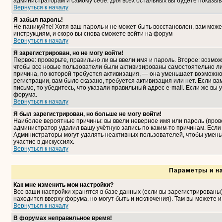
администраторам и самому себе. Для всех остальных вы будете показыв
Вернуться к началу
Я забыл пароль!
Не паникуйте! Хотя ваш пароль и не может быть восстановлен, вам може
инструкциям, и скоро вы снова сможете войти на форум
Вернуться к началу
Я зарегистрирован, но не могу войти!
Первое: проверьте, правильно ли вы ввели имя и пароль. Второе: возмо
чтобы все новые пользователи были активизированы самостоятельно либ
причина, по которой требуется активизация, — она уменьшает возможн
регистрации, вам было сказано, требуется активизация или нет. Если ва
письмо, то убедитесь, что указали правильный адрес e-mail. Если же вы
форума.
Вернуться к началу
Я был зарегистрирован, но больше не могу войти!
Наиболее вероятные причины: вы ввели неверное имя или пароль (прове
администратор удалил вашу учётную запись по каким-то причинам. Если
Администраторы могут удалять неактивных пользователей, чтобы умень
участие в дискуссиях.
Вернуться к началу
Параметры и н
Как мне изменить мои настройки?
Все ваши настройки хранятся в базе данных (если вы зарегистрированы
находится вверху форума, но могут быть и исключения). Там вы можете 
Вернуться к началу
В форумах неправильное время!