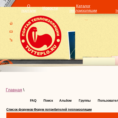
О
Каталог
Новости
портале
теплоизоляции
т
Главная
\
FAQ
Поиск
Альбом
Группы
Пользовате
Список форумов Форум потребителей теплоизоляции