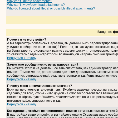
Why can't I delete attachments?
Why can't I view/download attachments?
Who do I contact about illegal or possibly illegal attachments?
Вход на фо
Почему я не могу войти?
А вы зарегистрировались? Серьёзно, вы должны быть зарегистрированы,
увидите сообщение если это так)? Если так, то вам лучше связаться с 
вы были зарегистрированы и вам не закрыли доступ, то проверьте, прави
то свяжитесь с администратором, возможно, он неправильно настроил ф
Вернуться к началу
Зачем мне вообще нужно регистрироваться?
Вы можете этого и не делать. Всё зависит от того, как администратор 
или нет. Тем не менее, регистрация дает вам дополнительные возможн
сообщения, отправка e-mail, участие в группах и т.д. Регистрация отниме
Вернуться к началу
Почему меня автоматически отключает?
Если вы не отметили галочкой пункт
Входить автоматически
, вы сможе
сделано для того, чтобы никто другой не смог воспользоваться вашей уч
можете выбрать пункт
Входить автоматически
, но мы не рекомендуем
интернет-кафе, университете и т.д.
Вернуться к началу
Как сделать, чтобы я не появлялся в списке активных пользователей
В настройках вашего профиля вы найдете опцию
Скрывать ваше пребы