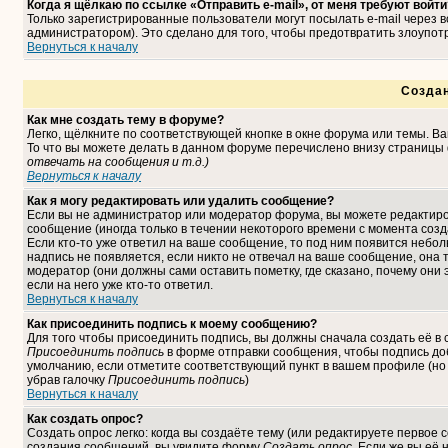
Когда я щёлкаю по ссылке «Отправить e-mail», от меня требуют войти
Только зарегистрированные пользователи могут посылать e-mail через
администратором). Это сделано для того, чтобы предотвратить злоупо
Вернуться к началу
Созда
Как мне создать тему в форуме?
Легко, щёлкните по соответствующей кнопке в окне форума или темы. В
То что вы можете делать в данном форуме перечислено внизу страницы 
отвечать на сообщения и т.д.
)
Вернуться к началу
Как я могу редактировать или удалить сообщение?
Если вы не администратор или модератор форума, вы можете редактиро
сообщение (иногда только в течении некоторого времени с момента соз
Если кто-то уже ответил на ваше сообщение, то под ним появится небо
надпись не появляется, если никто не отвечал на ваше сообщение, она
модератор (они должны сами оставить пометку, где сказано, почему они 
если на него уже кто-то ответил.
Вернуться к началу
Как присоединить подпись к моему сообщению?
Для того чтобы присоединить подпись, вы должны сначала создать её в
Присоединить подпись
в форме отправки сообщения, чтобы подпись до
умолчанию, если отметите соответствующий пункт в вашем профиле (но
убрав галочку
Присоединить подпись
)
Вернуться к началу
Как создать опрос?
Создать опрос легко: когда вы создаёте тему (или редактируете первое 
создания сообщений, вы увидите форму
Создать опрос
. Если же вы её 