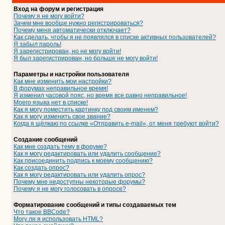
Вход на форум и регистрация
Почему я не могу войти?
Зачем мне вообще нужно регистрироваться?
Почему меня автоматически отключает?
Как сделать, чтобы я не появлялся в списке активных пользователей?
Я забыл пароль!
Я зарегистрирован, но не могу войти!
Я был зарегистрирован, но больше не могу войти!
Параметры и настройки пользователя
Как мне изменить мои настройки?
В форумах неправильное время!
Я изменил часовой пояс, но время все равно неправильное!
Моего языка нет в списке!
Как я могу поместить картинку под своим именем?
Как я могу изменить свое звание?
Когда я щёлкаю по ссылке «Отправить e-mail», от меня требуют войти?
Создание сообщений
Как мне создать тему в форуме?
Как я могу редактировать или удалить сообщение?
Как присоединить подпись к моему сообщению?
Как создать опрос?
Как я могу редактировать или удалить опрос?
Почему мне недоступны некоторые форумы?
Почему я не могу голосовать в опросе?
Форматирование сообщений и типы создаваемых тем
Что такое BBCode?
Могу ли я использовать HTML?