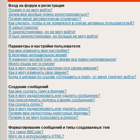
Вход на форум и регистрация
Почему я не могу войти?
Зачем мне вообще нужно регистрироваться?
Почему меня автоматически отключает?
Как сделать, чтобы я не появлялся в списке активных пользователей?
Я забыл пароль!
Я зарегистрирован, но не могу войти!
Я был зарегистрирован, но больше не могу войти!
Параметры и настройки пользователя
Как мне изменить мои настройки?
В форумах неправильное время!
Я изменил часовой пояс, но время все равно неправильное!
Моего языка нет в списке!
Как я могу поместить картинку под своим именем?
Как я могу изменить свое звание?
Когда я щёлкаю по ссылке «Отправить e-mail», от меня требуют войти?
Создание сообщений
Как мне создать тему в форуме?
Как я могу редактировать или удалить сообщение?
Как присоединить подпись к моему сообщению?
Как создать опрос?
Как я могу редактировать или удалить опрос?
Почему мне недоступны некоторые форумы?
Почему я не могу голосовать в опросе?
Форматирование сообщений и типы создаваемых тем
Что такое BBCode?
Могу ли я использовать HTML?