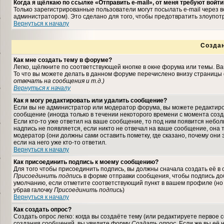
Когда я щёлкаю по ссылке «Отправить e-mail», от меня требуют войти
Только зарегистрированные пользователи могут посылать e-mail через
администратором). Это сделано для того, чтобы предотвратить злоупо
Вернуться к началу
Созда
Как мне создать тему в форуме?
Легко, щёлкните по соответствующей кнопке в окне форума или темы. В
То что вы можете делать в данном форуме перечислено внизу страницы 
отвечать на сообщения и т.д.
)
Вернуться к началу
Как я могу редактировать или удалить сообщение?
Если вы не администратор или модератор форума, вы можете редактиро
сообщение (иногда только в течении некоторого времени с момента соз
Если кто-то уже ответил на ваше сообщение, то под ним появится небо
надпись не появляется, если никто не отвечал на ваше сообщение, она
модератор (они должны сами оставить пометку, где сказано, почему они 
если на него уже кто-то ответил.
Вернуться к началу
Как присоединить подпись к моему сообщению?
Для того чтобы присоединить подпись, вы должны сначала создать её в
Присоединить подпись
в форме отправки сообщения, чтобы подпись до
умолчанию, если отметите соответствующий пункт в вашем профиле (но
убрав галочку
Присоединить подпись
)
Вернуться к началу
Как создать опрос?
Создать опрос легко: когда вы создаёте тему (или редактируете первое 
создания сообщений, вы увидите форму
Создать опрос
. Если же вы её 