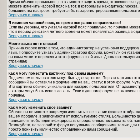
Время обычно правильное, но вы можете видеть время, относящееся к дру
можете изменить часовой пояс на тот, в котором вы находитесь: Москва, К
большинства настроек, требуется быть зарегистрированным пользовате
Вернуться к началу
Я изменил часовой пояс, но время все равно неправильное!
Если вы уверены, что указали часовой пояс правильно, то причина може
что в период действия летнего времени может появляться разница в од
Вернуться к началу
Моего языка нет в списке!
Причина скорее всего в том, что администратор не установил поддержку
язык. Попробуйте узнать у администратора форума, может ли он установ
вы сами можете перевести этот форум на свой язык. Дополнительную и
страницы)
Вернуться к началу
Как я могу поместить картинку под своим именем?
Под именем пользователя могут быть две картинки. Первая картинка отн
сообщений вы оставили в форуме или на ваш статус в этом форуме. Чут
Эта картинка обычно уникальна для каждого пользователя. От администра
аватары могут быть использованы. Если в данном форуме не включена п
причины.
Вернуться к началу
Как я могу изменить свое звание?
Обычно вы не можете напрямую изменить свое звание (звание отображае
вашем профиле, в зависимости от используемого стиля). Большинство ф
написано и чтобы идентифицировать определенных пользователей: нап
Пожалуйста, не засоряйте форум ненужными сообщениями только для то
просто понизить количество отправленных вами сообщений.
Вернуться к началу