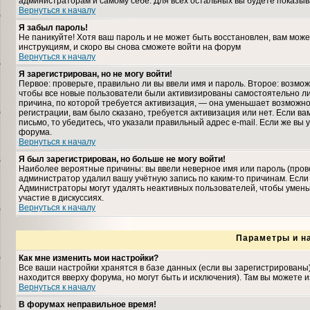
администраторам и самому себе. Для всех остальных вы будете показыв
Вернуться к началу
Я забыл пароль!
Не паникуйте! Хотя ваш пароль и не может быть восстановлен, вам може
инструкциям, и скоро вы снова сможете войти на форум
Вернуться к началу
Я зарегистрирован, но не могу войти!
Первое: проверьте, правильно ли вы ввели имя и пароль. Второе: возмо
чтобы все новые пользователи были активизированы самостоятельно либ
причина, по которой требуется активизация, — она уменьшает возможн
регистрации, вам было сказано, требуется активизация или нет. Если ва
письмо, то убедитесь, что указали правильный адрес e-mail. Если же вы
форума.
Вернуться к началу
Я был зарегистрирован, но больше не могу войти!
Наиболее вероятные причины: вы ввели неверное имя или пароль (прове
администратор удалил вашу учётную запись по каким-то причинам. Если
Администраторы могут удалять неактивных пользователей, чтобы умень
участие в дискуссиях.
Вернуться к началу
Параметры и н
Как мне изменить мои настройки?
Все ваши настройки хранятся в базе данных (если вы зарегистрированы
находится вверху форума, но могут быть и исключения). Там вы можете 
Вернуться к началу
В форумах неправильное время!