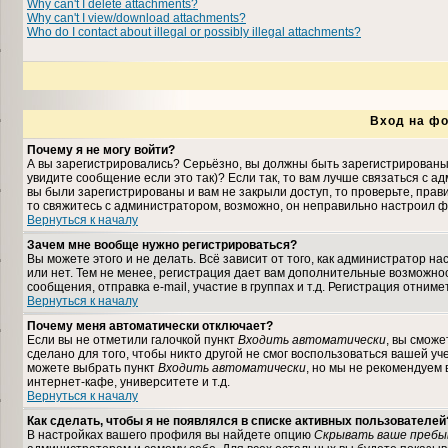
Why can't I delete attachments?
Why can't I view/download attachments?
Who do I contact about illegal or possibly illegal attachments?
Вход на фо
Почему я не могу войти?
А вы зарегистрировались? Серьёзно, вы должны быть зарегистрированы,
увидите сообщение если это так)? Если так, то вам лучше связаться с 
вы были зарегистрированы и вам не закрыли доступ, то проверьте, прави
то свяжитесь с администратором, возможно, он неправильно настроил ф
Вернуться к началу
Зачем мне вообще нужно регистрироваться?
Вы можете этого и не делать. Всё зависит от того, как администратор 
или нет. Тем не менее, регистрация дает вам дополнительные возможн
сообщения, отправка e-mail, участие в группах и т.д. Регистрация отниме
Вернуться к началу
Почему меня автоматически отключает?
Если вы не отметили галочкой пункт
Входить автоматически
, вы сможе
сделано для того, чтобы никто другой не смог воспользоваться вашей уч
можете выбрать пункт
Входить автоматически
, но мы не рекомендуем
интернет-кафе, университете и т.д.
Вернуться к началу
Как сделать, чтобы я не появлялся в списке активных пользователей
В настройках вашего профиля вы найдете опцию
Скрывать ваше пребы