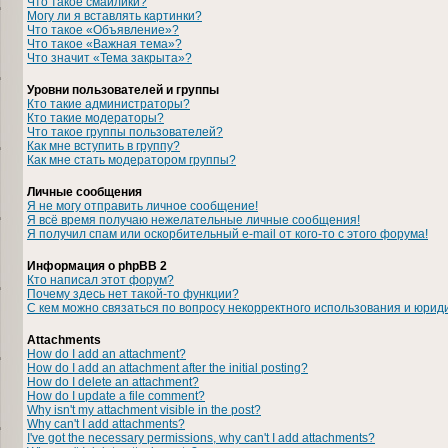
Что такое смайлики?
Могу ли я вставлять картинки?
Что такое «Объявление»?
Что такое «Важная тема»?
Что значит «Тема закрыта»?
Уровни пользователей и группы
Кто такие администраторы?
Кто такие модераторы?
Что такое группы пользователей?
Как мне вступить в группу?
Как мне стать модератором группы?
Личные сообщения
Я не могу отправить личное сообщение!
Я всё время получаю нежелательные личные сообщения!
Я получил спам или оскорбительный e-mail от кого-то с этого форума!
Информация о phpBB 2
Кто написал этот форум?
Почему здесь нет такой-то функции?
С кем можно связаться по вопросу некорректного использования и юрид
Attachments
How do I add an attachment?
How do I add an attachment after the initial posting?
How do I delete an attachment?
How do I update a file comment?
Why isn't my attachment visible in the post?
Why can't I add attachments?
I've got the necessary permissions, why can't I add attachments?