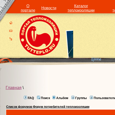
О
Каталог
Новости
портале
теплоизоляции
т
Главная
\
FAQ
Поиск
Альбом
Группы
Пользовател
Список форумов Форум потребителей теплоизоляции