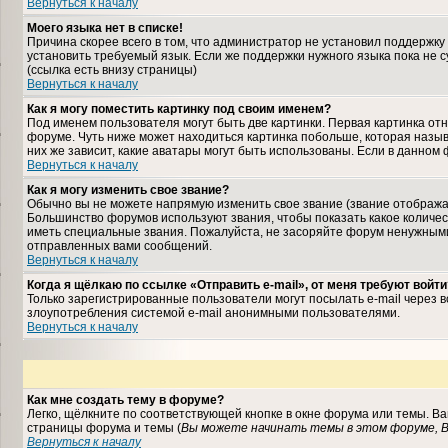
Вернуться к началу
Моего языка нет в списке!
Причина скорее всего в том, что администратор не установил поддержку
установить требуемый язык. Если же поддержки нужного языка пока не 
(ссылка есть внизу страницы)
Вернуться к началу
Как я могу поместить картинку под своим именем?
Под именем пользователя могут быть две картинки. Первая картинка отн
форуме. Чуть ниже может находиться картинка побольше, которая назыв
них же зависит, какие аватары могут быть использованы. Если в данном
Вернуться к началу
Как я могу изменить свое звание?
Обычно вы не можете напрямую изменить свое звание (звание отображае
Большинство форумов используют звания, чтобы показать какое колич
иметь специальные звания. Пожалуйста, не засоряйте форум ненужными
отправленных вами сообщений.
Вернуться к началу
Когда я щёлкаю по ссылке «Отправить e-mail», от меня требуют войти
Только зарегистрированные пользователи могут посылать e-mail через 
злоупотребления системой e-mail анонимными пользователями.
Вернуться к началу
Как мне создать тему в форуме?
Легко, щёлкните по соответствующей кнопке в окне форума или темы. В
страницы форума и темы (
Вы можете начинать темы в этом форуме, В
Вернуться к началу