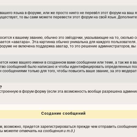
 вашего языка в форуме, или же просто никто не перевёл этот форум на ваш 
существует, то вы сами можете перевести этот форум на свой язык. Дополн
осится к вашему званию, обычно это звёздочки, указывающие на то, сколько 
ается «аватара». Эта картинка обычно уникальна для каждого пользователя. 
 форуме не включена поддержка аватар, то это решение администраторов, вы
тся ниже вашего имени в созданном вами сообщении или теме, а так же в ва
ество сообщений было написано и чтобы идентифицировать определенных по
 сообщениями только для того, чтобы повысить ваше звание, за это модера
?
встроенную в форум форму (если эта возможность вообще разрешена админис
Создание сообщений
ам, возможно, придется зарегистрироваться прежде чем отправить сообщение
ы можете отвечать на сообщения и т.д.
)