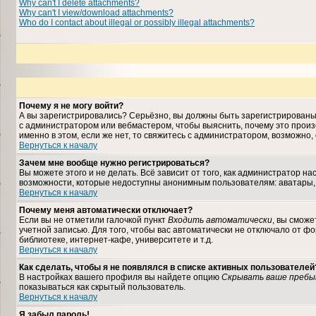
Why can't I delete attachments?
Why can't I view/download attachments?
Who do I contact about illegal or possibly illegal attachments?
Почему я не могу войти?
А вы зарегистрировались? Серьёзно, вы должны быть зарегистрированы, 
с администратором или вебмастером, чтобы выяснить, почему это произ
именно в этом, если же нет, то свяжитесь с администратором, возможно
Вернуться к началу
Зачем мне вообще нужно регистрироваться?
Вы можете этого и не делать. Всё зависит от того, как администратор 
возможности, которые недоступны анонимным пользователям: аватары, лич
Вернуться к началу
Почему меня автоматически отключает?
Если вы не отметили галочкой пункт
Входить автоматически
, вы сможе
учетной записью. Для того, чтобы вас автоматически не отключало от ф
библиотеке, интернет-кафе, университете и т.д.
Вернуться к началу
Как сделать, чтобы я не появлялся в списке активных пользователей
В настройках вашего профиля вы найдете опцию
Скрывать ваше пребы
показываться как скрытый пользователь.
Вернуться к началу
Я забыл пароль!