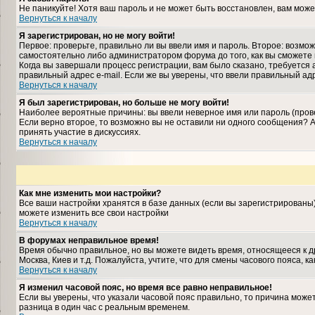
Не паникуйте! Хотя ваш пароль и не может быть восстановлен, вам може
Вернуться к началу
Я зарегистрирован, но не могу войти!
Первое: проверьте, правильно ли вы ввели имя и пароль. Второе: возм
самостоятельно либо администратором форума до того, как вы сможете 
Когда вы завершали процесс регистрации, вам было сказано, требуется а
правильный адрес e-mail. Если же вы уверены, что ввели правильный ад
Вернуться к началу
Я был зарегистрирован, но больше не могу войти!
Наиболее вероятные причины: вы ввели неверное имя или пароль (прове
Если верно второе, то возможно вы не оставили ни одного сообщения?
принять участие в дискуссиях.
Вернуться к началу
Как мне изменить мои настройки?
Все ваши настройки хранятся в базе данных (если вы зарегистрированы
можете изменить все свои настройки
Вернуться к началу
В форумах неправильное время!
Время обычно правильное, но вы можете видеть время, относящееся к дру
Москва, Киев и т.д. Пожалуйста, учтите, что для смены часового пояса,
Вернуться к началу
Я изменил часовой пояс, но время все равно неправильное!
Если вы уверены, что указали часовой пояс правильно, то причина може
разница в один час с реальным временем.