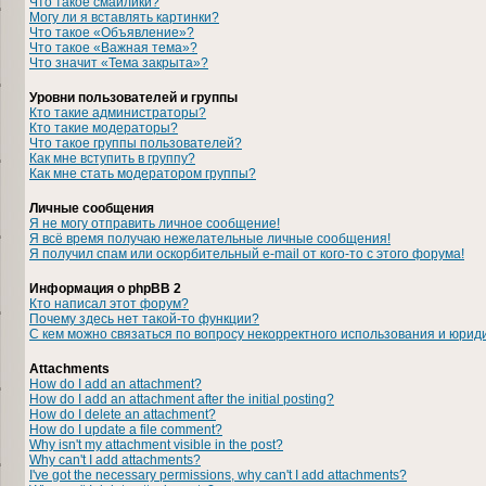
Что такое смайлики?
Могу ли я вставлять картинки?
Что такое «Объявление»?
Что такое «Важная тема»?
Что значит «Тема закрыта»?
Уровни пользователей и группы
Кто такие администраторы?
Кто такие модераторы?
Что такое группы пользователей?
Как мне вступить в группу?
Как мне стать модератором группы?
Личные сообщения
Я не могу отправить личное сообщение!
Я всё время получаю нежелательные личные сообщения!
Я получил спам или оскорбительный e-mail от кого-то с этого форума!
Информация о phpBB 2
Кто написал этот форум?
Почему здесь нет такой-то функции?
С кем можно связаться по вопросу некорректного использования и юрид
Attachments
How do I add an attachment?
How do I add an attachment after the initial posting?
How do I delete an attachment?
How do I update a file comment?
Why isn't my attachment visible in the post?
Why can't I add attachments?
I've got the necessary permissions, why can't I add attachments?