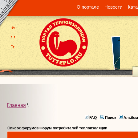
О портале
Новости
Ката
Главная
\
FAQ
Поиск
Альбом
Список форумов Форум потребителей теплоизоляции