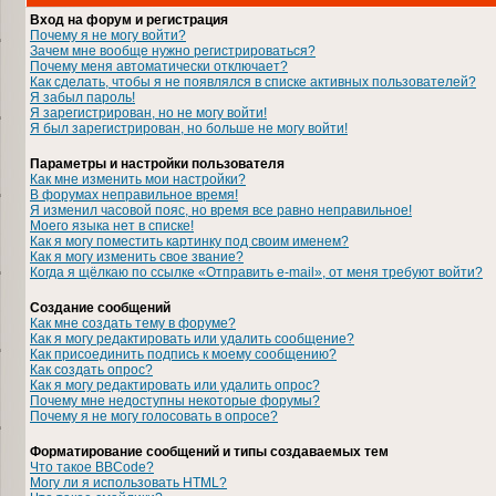
Вход на форум и регистрация
Почему я не могу войти?
Зачем мне вообще нужно регистрироваться?
Почему меня автоматически отключает?
Как сделать, чтобы я не появлялся в списке активных пользователей?
Я забыл пароль!
Я зарегистрирован, но не могу войти!
Я был зарегистрирован, но больше не могу войти!
Параметры и настройки пользователя
Как мне изменить мои настройки?
В форумах неправильное время!
Я изменил часовой пояс, но время все равно неправильное!
Моего языка нет в списке!
Как я могу поместить картинку под своим именем?
Как я могу изменить свое звание?
Когда я щёлкаю по ссылке «Отправить e-mail», от меня требуют войти?
Создание сообщений
Как мне создать тему в форуме?
Как я могу редактировать или удалить сообщение?
Как присоединить подпись к моему сообщению?
Как создать опрос?
Как я могу редактировать или удалить опрос?
Почему мне недоступны некоторые форумы?
Почему я не могу голосовать в опросе?
Форматирование сообщений и типы создаваемых тем
Что такое BBCode?
Могу ли я использовать HTML?