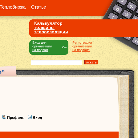
Теплобиржа
Статьи
Калькулятор
толщины
теплоизоляции
Вход для
Регистрация
организаций
организаций
на портал
на портале
Профиль
Вход