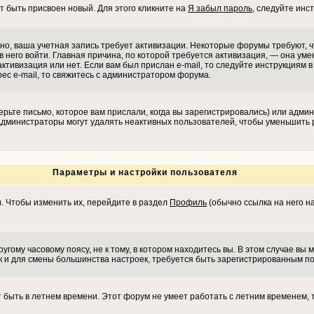
т быть присвоен новый. Для этого кликните на
Я забыл пароль
, следуйте инс
ожно, ваша учетная запись требует активизации. Некоторые форумы требуют,
в него войти. Главная причина, по которой требуется активизация, — она у
ктивизация или нет. Если вам был прислан e-mail, то следуйте инструкциям в 
рес e-mail, то свяжитесь с администратором форума.
рьте письмо, которое вам прислали, когда вы зарегистрировались) или админ
 Администраторы могут удалять неактивных пользователей, чтобы уменьшить 
Параметры и настройки пользователя
). Чтобы изменить их, перейдите в раздел
Профиль
(обычно ссылка на него на
гому часовому поясу, не к тому, в котором находитесь вы. В этом случае вы м
 как и для смены большинства настроек, требуется быть зарегистрированным п
т быть в летнем времени. Этот форум не умеет работать с летним временем, 