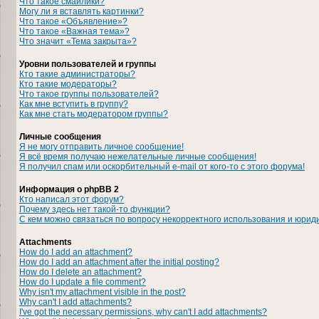
Что такое смайлики?
Могу ли я вставлять картинки?
Что такое «Объявление»?
Что такое «Важная тема»?
Что значит «Тема закрыта»?
Уровни пользователей и группы
Кто такие администраторы?
Кто такие модераторы?
Что такое группы пользователей?
Как мне вступить в группу?
Как мне стать модератором группы?
Личные сообщения
Я не могу отправить личное сообщение!
Я всё время получаю нежелательные личные сообщения!
Я получил спам или оскорбительный e-mail от кого-то с этого форума!
Информация о phpBB 2
Кто написал этот форум?
Почему здесь нет такой-то функции?
С кем можно связаться по вопросу некорректного использования и юрид
Attachments
How do I add an attachment?
How do I add an attachment after the initial posting?
How do I delete an attachment?
How do I update a file comment?
Why isn't my attachment visible in the post?
Why can't I add attachments?
I've got the necessary permissions, why can't I add attachments?