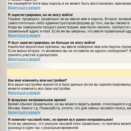
Не паникуйте! Хотя ваш пароль и не может быть восстановлен, вам може
Вернуться к началу
Я зарегистрирован, но не могу войти!
Первое: проверьте, правильно ли вы ввели имя и пароль. Второе: возм
самостоятельно либо администратором форума до того, как вы сможете 
Когда вы завершали процесс регистрации, вам было сказано, требуется а
правильный адрес e-mail. Если же вы уверены, что ввели правильный ад
Вернуться к началу
Я был зарегистрирован, но больше не могу войти!
Наиболее вероятные причины: вы ввели неверное имя или пароль (прове
Если верно второе, то возможно вы не оставили ни одного сообщения?
принять участие в дискуссиях.
Вернуться к началу
Как мне изменить мои настройки?
Все ваши настройки хранятся в базе данных (если вы зарегистрированы
можете изменить все свои настройки
Вернуться к началу
В форумах неправильное время!
Время обычно правильное, но вы можете видеть время, относящееся к дру
Москва, Киев и т.д. Пожалуйста, учтите, что для смены часового пояса,
Вернуться к началу
Я изменил часовой пояс, но время все равно неправильное!
Если вы уверены, что указали часовой пояс правильно, то причина може
разница в один час с реальным временем.