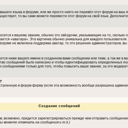
 вашего языка в форуме, или же просто никто не перевёл этот форум на ваш 
существует, то вы сами можете перевести этот форум на свой язык. Дополн
осится к вашему званию, обычно это звёздочки, указывающие на то, сколько 
ается «аватара». Эта картинка обычно уникальна для каждого пользователя. 
 форуме не включена поддержка аватар, то это решение администраторов, вы
тся ниже вашего имени в созданном вами сообщении или теме, а так же в ва
ество сообщений было написано и чтобы идентифицировать определенных по
 сообщениями только для того, чтобы повысить ваше звание, за это модера
?
встроенную в форум форму (если эта возможность вообще разрешена админис
Создание сообщений
ам, возможно, придется зарегистрироваться прежде чем отправить сообщение
ы можете отвечать на сообщения и т.д.
)