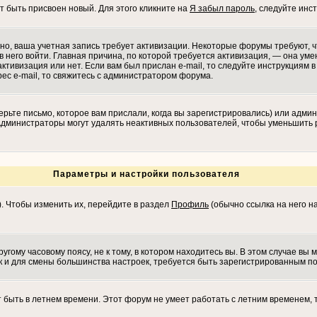
т быть присвоен новый. Для этого кликните на
Я забыл пароль
, следуйте инс
ожно, ваша учетная запись требует активизации. Некоторые форумы требуют,
в него войти. Главная причина, по которой требуется активизация, — она у
ктивизация или нет. Если вам был прислан e-mail, то следуйте инструкциям в 
рес e-mail, то свяжитесь с администратором форума.
рьте письмо, которое вам прислали, когда вы зарегистрировались) или админ
 Администраторы могут удалять неактивных пользователей, чтобы уменьшить 
Параметры и настройки пользователя
). Чтобы изменить их, перейдите в раздел
Профиль
(обычно ссылка на него на
гому часовому поясу, не к тому, в котором находитесь вы. В этом случае вы м
 как и для смены большинства настроек, требуется быть зарегистрированным п
т быть в летнем времени. Этот форум не умеет работать с летним временем, 