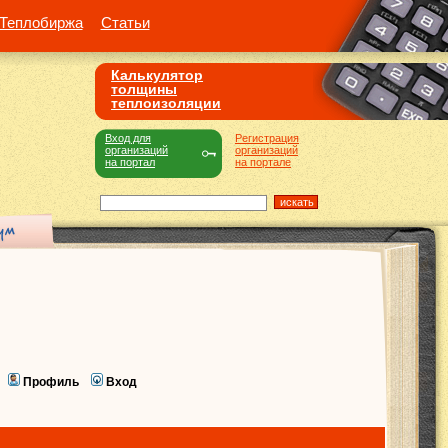
Теплобиржа
Статьи
Калькулятор
толщины
теплоизоляции
Вход для
Регистрация
организаций
организаций
на портал
на портале
Профиль
Вход