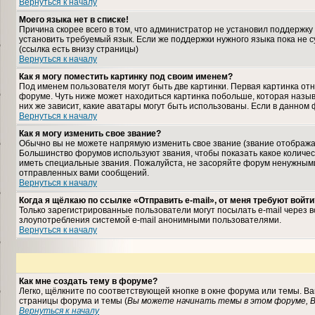
Вернуться к началу
Моего языка нет в списке!
Причина скорее всего в том, что администратор не установил поддержку
установить требуемый язык. Если же поддержки нужного языка пока не 
(ссылка есть внизу страницы)
Вернуться к началу
Как я могу поместить картинку под своим именем?
Под именем пользователя могут быть две картинки. Первая картинка отн
форуме. Чуть ниже может находиться картинка побольше, которая назыв
них же зависит, какие аватары могут быть использованы. Если в данном
Вернуться к началу
Как я могу изменить свое звание?
Обычно вы не можете напрямую изменить свое звание (звание отображае
Большинство форумов используют звания, чтобы показать какое колич
иметь специальные звания. Пожалуйста, не засоряйте форум ненужными
отправленных вами сообщений.
Вернуться к началу
Когда я щёлкаю по ссылке «Отправить e-mail», от меня требуют войти
Только зарегистрированные пользователи могут посылать e-mail через 
злоупотребления системой e-mail анонимными пользователями.
Вернуться к началу
Как мне создать тему в форуме?
Легко, щёлкните по соответствующей кнопке в окне форума или темы. В
страницы форума и темы (
Вы можете начинать темы в этом форуме, В
Вернуться к началу