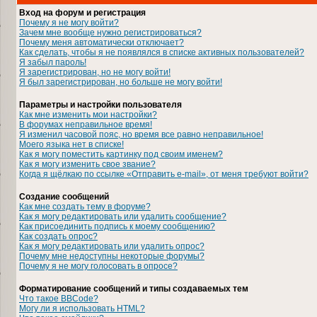
Вход на форум и регистрация
Почему я не могу войти?
Зачем мне вообще нужно регистрироваться?
Почему меня автоматически отключает?
Как сделать, чтобы я не появлялся в списке активных пользователей?
Я забыл пароль!
Я зарегистрирован, но не могу войти!
Я был зарегистрирован, но больше не могу войти!
Параметры и настройки пользователя
Как мне изменить мои настройки?
В форумах неправильное время!
Я изменил часовой пояс, но время все равно неправильное!
Моего языка нет в списке!
Как я могу поместить картинку под своим именем?
Как я могу изменить свое звание?
Когда я щёлкаю по ссылке «Отправить e-mail», от меня требуют войти?
Создание сообщений
Как мне создать тему в форуме?
Как я могу редактировать или удалить сообщение?
Как присоединить подпись к моему сообщению?
Как создать опрос?
Как я могу редактировать или удалить опрос?
Почему мне недоступны некоторые форумы?
Почему я не могу голосовать в опросе?
Форматирование сообщений и типы создаваемых тем
Что такое BBCode?
Могу ли я использовать HTML?