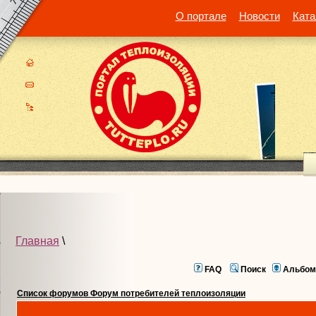
О портале
Новости
Ката
Главная
\
FAQ
Поиск
Альбом
Список форумов Форум потребителей теплоизоляции