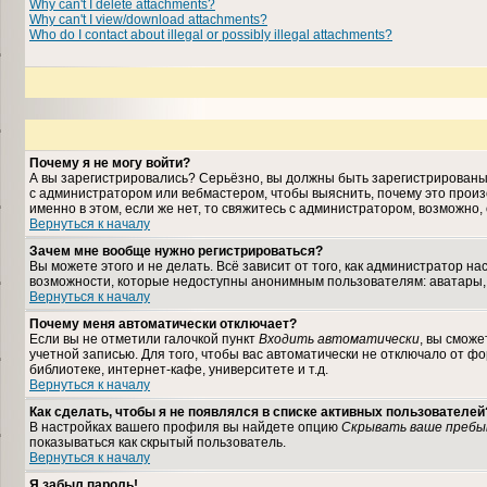
Why can't I delete attachments?
Why can't I view/download attachments?
Who do I contact about illegal or possibly illegal attachments?
Почему я не могу войти?
А вы зарегистрировались? Серьёзно, вы должны быть зарегистрированы, 
с администратором или вебмастером, чтобы выяснить, почему это произ
именно в этом, если же нет, то свяжитесь с администратором, возможно
Вернуться к началу
Зачем мне вообще нужно регистрироваться?
Вы можете этого и не делать. Всё зависит от того, как администратор 
возможности, которые недоступны анонимным пользователям: аватары, лич
Вернуться к началу
Почему меня автоматически отключает?
Если вы не отметили галочкой пункт
Входить автоматически
, вы сможе
учетной записью. Для того, чтобы вас автоматически не отключало от ф
библиотеке, интернет-кафе, университете и т.д.
Вернуться к началу
Как сделать, чтобы я не появлялся в списке активных пользователей
В настройках вашего профиля вы найдете опцию
Скрывать ваше пребы
показываться как скрытый пользователь.
Вернуться к началу
Я забыл пароль!