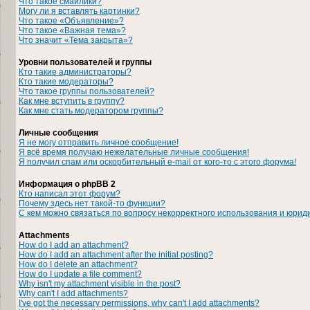
Что такое смайлики?
Могу ли я вставлять картинки?
Что такое «Объявление»?
Что такое «Важная тема»?
Что значит «Тема закрыта»?
Уровни пользователей и группы
Кто такие администраторы?
Кто такие модераторы?
Что такое группы пользователей?
Как мне вступить в группу?
Как мне стать модератором группы?
Личные сообщения
Я не могу отправить личное сообщение!
Я всё время получаю нежелательные личные сообщения!
Я получил спам или оскорбительный e-mail от кого-то с этого форума!
Информация о phpBB 2
Кто написал этот форум?
Почему здесь нет такой-то функции?
С кем можно связаться по вопросу некорректного использования и юрид
Attachments
How do I add an attachment?
How do I add an attachment after the initial posting?
How do I delete an attachment?
How do I update a file comment?
Why isn't my attachment visible in the post?
Why can't I add attachments?
I've got the necessary permissions, why can't I add attachments?