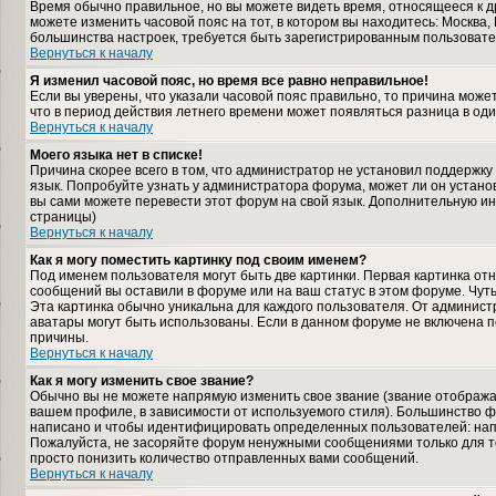
Время обычно правильное, но вы можете видеть время, относящееся к дру
можете изменить часовой пояс на тот, в котором вы находитесь: Москва, К
большинства настроек, требуется быть зарегистрированным пользовате
Вернуться к началу
Я изменил часовой пояс, но время все равно неправильное!
Если вы уверены, что указали часовой пояс правильно, то причина може
что в период действия летнего времени может появляться разница в од
Вернуться к началу
Моего языка нет в списке!
Причина скорее всего в том, что администратор не установил поддержку
язык. Попробуйте узнать у администратора форума, может ли он установ
вы сами можете перевести этот форум на свой язык. Дополнительную и
страницы)
Вернуться к началу
Как я могу поместить картинку под своим именем?
Под именем пользователя могут быть две картинки. Первая картинка отн
сообщений вы оставили в форуме или на ваш статус в этом форуме. Чут
Эта картинка обычно уникальна для каждого пользователя. От администра
аватары могут быть использованы. Если в данном форуме не включена п
причины.
Вернуться к началу
Как я могу изменить свое звание?
Обычно вы не можете напрямую изменить свое звание (звание отображае
вашем профиле, в зависимости от используемого стиля). Большинство ф
написано и чтобы идентифицировать определенных пользователей: нап
Пожалуйста, не засоряйте форум ненужными сообщениями только для то
просто понизить количество отправленных вами сообщений.
Вернуться к началу