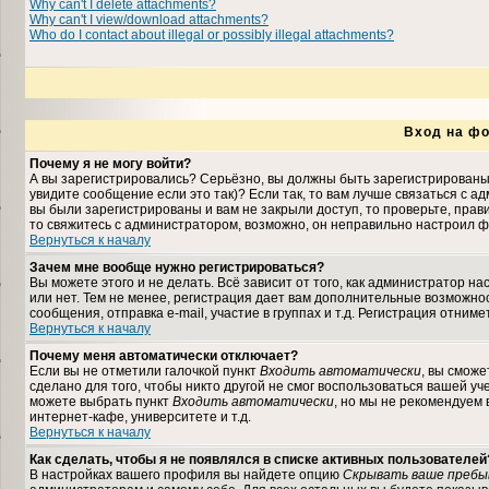
Why can't I delete attachments?
Why can't I view/download attachments?
Who do I contact about illegal or possibly illegal attachments?
Вход на фо
Почему я не могу войти?
А вы зарегистрировались? Серьёзно, вы должны быть зарегистрированы,
увидите сообщение если это так)? Если так, то вам лучше связаться с 
вы были зарегистрированы и вам не закрыли доступ, то проверьте, прави
то свяжитесь с администратором, возможно, он неправильно настроил ф
Вернуться к началу
Зачем мне вообще нужно регистрироваться?
Вы можете этого и не делать. Всё зависит от того, как администратор 
или нет. Тем не менее, регистрация дает вам дополнительные возможн
сообщения, отправка e-mail, участие в группах и т.д. Регистрация отниме
Вернуться к началу
Почему меня автоматически отключает?
Если вы не отметили галочкой пункт
Входить автоматически
, вы сможе
сделано для того, чтобы никто другой не смог воспользоваться вашей уч
можете выбрать пункт
Входить автоматически
, но мы не рекомендуем
интернет-кафе, университете и т.д.
Вернуться к началу
Как сделать, чтобы я не появлялся в списке активных пользователей
В настройках вашего профиля вы найдете опцию
Скрывать ваше пребы