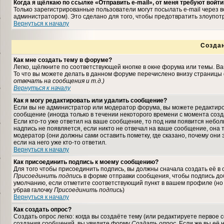
Когда я щёлкаю по ссылке «Отправить e-mail», от меня требуют войти
Только зарегистрированные пользователи могут посылать e-mail через
администратором). Это сделано для того, чтобы предотвратить злоупо
Вернуться к началу
Созда
Как мне создать тему в форуме?
Легко, щёлкните по соответствующей кнопке в окне форума или темы. В
То что вы можете делать в данном форуме перечислено внизу страницы 
отвечать на сообщения и т.д.
)
Вернуться к началу
Как я могу редактировать или удалить сообщение?
Если вы не администратор или модератор форума, вы можете редактиро
сообщение (иногда только в течении некоторого времени с момента соз
Если кто-то уже ответил на ваше сообщение, то под ним появится небо
надпись не появляется, если никто не отвечал на ваше сообщение, она
модератор (они должны сами оставить пометку, где сказано, почему они 
если на него уже кто-то ответил.
Вернуться к началу
Как присоединить подпись к моему сообщению?
Для того чтобы присоединить подпись, вы должны сначала создать её в
Присоединить подпись
в форме отправки сообщения, чтобы подпись до
умолчанию, если отметите соответствующий пункт в вашем профиле (но
убрав галочку
Присоединить подпись
)
Вернуться к началу
Как создать опрос?
Создать опрос легко: когда вы создаёте тему (или редактируете первое 
создания сообщений, вы увидите форму
Создать опрос
. Если же вы её 