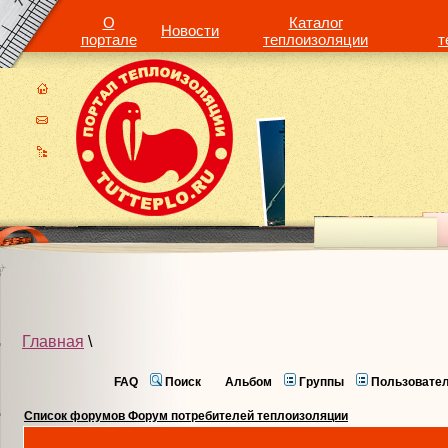
О
Каталог
Новости
портале
теплоизоляции
т
Главная
\
FAQ
Поиск
Альбом
Группы
Пользовате
Список форумов Форум потребителей теплоизоляции