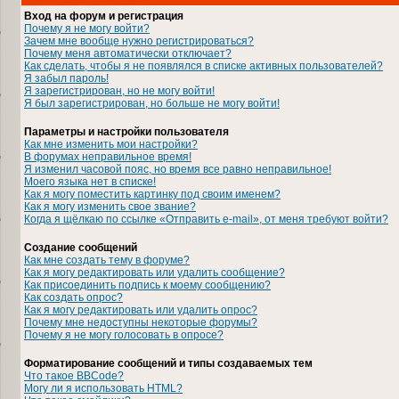
Вход на форум и регистрация
Почему я не могу войти?
Зачем мне вообще нужно регистрироваться?
Почему меня автоматически отключает?
Как сделать, чтобы я не появлялся в списке активных пользователей?
Я забыл пароль!
Я зарегистрирован, но не могу войти!
Я был зарегистрирован, но больше не могу войти!
Параметры и настройки пользователя
Как мне изменить мои настройки?
В форумах неправильное время!
Я изменил часовой пояс, но время все равно неправильное!
Моего языка нет в списке!
Как я могу поместить картинку под своим именем?
Как я могу изменить свое звание?
Когда я щёлкаю по ссылке «Отправить e-mail», от меня требуют войти?
Создание сообщений
Как мне создать тему в форуме?
Как я могу редактировать или удалить сообщение?
Как присоединить подпись к моему сообщению?
Как создать опрос?
Как я могу редактировать или удалить опрос?
Почему мне недоступны некоторые форумы?
Почему я не могу голосовать в опросе?
Форматирование сообщений и типы создаваемых тем
Что такое BBCode?
Могу ли я использовать HTML?