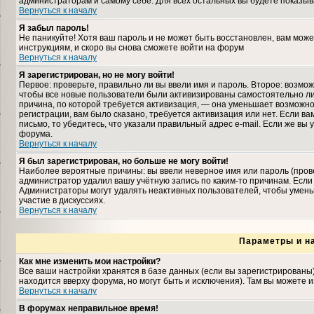
администраторам и самому себе. Для всех остальных вы будете показыв
Вернуться к началу
Я забыл пароль!
Не паникуйте! Хотя ваш пароль и не может быть восстановлен, вам може
инструкциям, и скоро вы снова сможете войти на форум
Вернуться к началу
Я зарегистрирован, но не могу войти!
Первое: проверьте, правильно ли вы ввели имя и пароль. Второе: возмо
чтобы все новые пользователи были активизированы самостоятельно либ
причина, по которой требуется активизация, — она уменьшает возможн
регистрации, вам было сказано, требуется активизация или нет. Если ва
письмо, то убедитесь, что указали правильный адрес e-mail. Если же вы
форума.
Вернуться к началу
Я был зарегистрирован, но больше не могу войти!
Наиболее вероятные причины: вы ввели неверное имя или пароль (прове
администратор удалил вашу учётную запись по каким-то причинам. Если
Администраторы могут удалять неактивных пользователей, чтобы умень
участие в дискуссиях.
Вернуться к началу
Параметры и н
Как мне изменить мои настройки?
Все ваши настройки хранятся в базе данных (если вы зарегистрированы
находится вверху форума, но могут быть и исключения). Там вы можете 
Вернуться к началу
В форумах неправильное время!