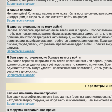
администраторам и самому себе. Для всех остальных вы будете показыв
Вернуться к началу
Я забыл пароль!
Не паникуйте! Хотя ваш пароль и не может быть восстановлен, вам може
инструкциям, и скоро вы снова сможете войти на форум
Вернуться к началу
Я зарегистрирован, но не могу войти!
Первое: проверьте, правильно ли вы ввели имя и пароль. Второе: возмо
чтобы все новые пользователи были активизированы самостоятельно либ
причина, по которой требуется активизация, — она уменьшает возможн
регистрации, вам было сказано, требуется активизация или нет. Если ва
письмо, то убедитесь, что указали правильный адрес e-mail. Если же вы
форума.
Вернуться к началу
Я был зарегистрирован, но больше не могу войти!
Наиболее вероятные причины: вы ввели неверное имя или пароль (прове
администратор удалил вашу учётную запись по каким-то причинам. Если
Администраторы могут удалять неактивных пользователей, чтобы умень
участие в дискуссиях.
Вернуться к началу
Параметры и н
Как мне изменить мои настройки?
Все ваши настройки хранятся в базе данных (если вы зарегистрированы
находится вверху форума, но могут быть и исключения). Там вы можете 
Вернуться к началу
В форумах неправильное время!