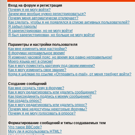
Вход на форум и регистрация
Почему я не могу войти?
Зачем мне вообще нужно регистрироваться?
Почему меня автоматически отключает?
Как сделать, чтобы я не появлялся в списке активных пользователей?
Я забыл пароль!
Я зарегистрирован, но не могу войти!
Я был зарегистрирован, но больше не могу войти!
Параметры и настройки пользователя
Как мне изменить мои настройки?
В форумах неправильное время!
Я изменил часовой пояс, но время все равно неправильное!
Моего языка нет в списке!
Как я могу поместить картинку под своим именем?
Как я могу изменить свое звание?
Когда я щёлкаю по ссылке «Отправить e-mail», от меня требуют войти?
Создание сообщений
Как мне создать тему в форуме?
Как я могу редактировать или удалить сообщение?
Как присоединить подпись к моему сообщению?
Как создать опрос?
Как я могу редактировать или удалить опрос?
Почему мне недоступны некоторые форумы?
Почему я не могу голосовать в опросе?
Форматирование сообщений и типы создаваемых тем
Что такое BBCode?
Могу ли я использовать HTML?