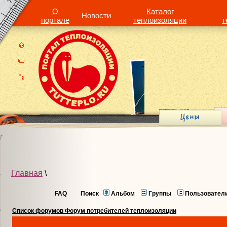
О
Каталог
Новости
портале
теплоизоляции
т
Главная
\
FAQ
Поиск
Альбом
Группы
Пользовател
Список форумов Форум потребителей теплоизоляции