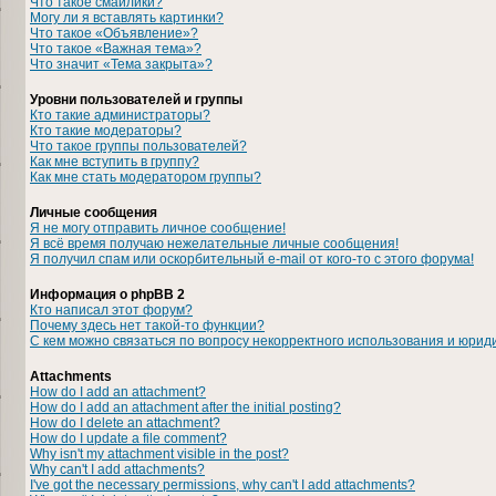
Что такое смайлики?
Могу ли я вставлять картинки?
Что такое «Объявление»?
Что такое «Важная тема»?
Что значит «Тема закрыта»?
Уровни пользователей и группы
Кто такие администраторы?
Кто такие модераторы?
Что такое группы пользователей?
Как мне вступить в группу?
Как мне стать модератором группы?
Личные сообщения
Я не могу отправить личное сообщение!
Я всё время получаю нежелательные личные сообщения!
Я получил спам или оскорбительный e-mail от кого-то с этого форума!
Информация о phpBB 2
Кто написал этот форум?
Почему здесь нет такой-то функции?
С кем можно связаться по вопросу некорректного использования и юрид
Attachments
How do I add an attachment?
How do I add an attachment after the initial posting?
How do I delete an attachment?
How do I update a file comment?
Why isn't my attachment visible in the post?
Why can't I add attachments?
I've got the necessary permissions, why can't I add attachments?