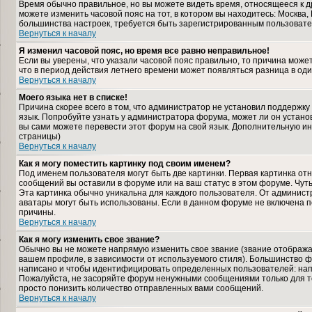
Время обычно правильное, но вы можете видеть время, относящееся к дру
можете изменить часовой пояс на тот, в котором вы находитесь: Москва, К
большинства настроек, требуется быть зарегистрированным пользовате
Вернуться к началу
Я изменил часовой пояс, но время все равно неправильное!
Если вы уверены, что указали часовой пояс правильно, то причина може
что в период действия летнего времени может появляться разница в од
Вернуться к началу
Моего языка нет в списке!
Причина скорее всего в том, что администратор не установил поддержку
язык. Попробуйте узнать у администратора форума, может ли он установ
вы сами можете перевести этот форум на свой язык. Дополнительную и
страницы)
Вернуться к началу
Как я могу поместить картинку под своим именем?
Под именем пользователя могут быть две картинки. Первая картинка отн
сообщений вы оставили в форуме или на ваш статус в этом форуме. Чут
Эта картинка обычно уникальна для каждого пользователя. От администра
аватары могут быть использованы. Если в данном форуме не включена п
причины.
Вернуться к началу
Как я могу изменить свое звание?
Обычно вы не можете напрямую изменить свое звание (звание отображае
вашем профиле, в зависимости от используемого стиля). Большинство ф
написано и чтобы идентифицировать определенных пользователей: нап
Пожалуйста, не засоряйте форум ненужными сообщениями только для то
просто понизить количество отправленных вами сообщений.
Вернуться к началу