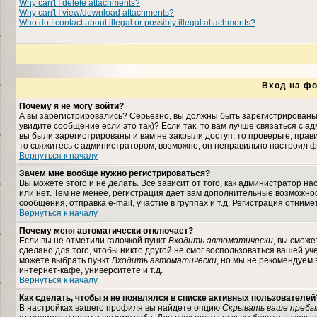
Why can't I delete attachments?
Why can't I view/download attachments?
Who do I contact about illegal or possibly illegal attachments?
Вход на фо
Почему я не могу войти?
А вы зарегистрировались? Серьёзно, вы должны быть зарегистрированы,
увидите сообщение если это так)? Если так, то вам лучше связаться с 
вы были зарегистрированы и вам не закрыли доступ, то проверьте, прави
то свяжитесь с администратором, возможно, он неправильно настроил ф
Вернуться к началу
Зачем мне вообще нужно регистрироваться?
Вы можете этого и не делать. Всё зависит от того, как администратор 
или нет. Тем не менее, регистрация дает вам дополнительные возможн
сообщения, отправка e-mail, участие в группах и т.д. Регистрация отниме
Вернуться к началу
Почему меня автоматически отключает?
Если вы не отметили галочкой пункт
Входить автоматически
, вы сможе
сделано для того, чтобы никто другой не смог воспользоваться вашей уч
можете выбрать пункт
Входить автоматически
, но мы не рекомендуем
интернет-кафе, университете и т.д.
Вернуться к началу
Как сделать, чтобы я не появлялся в списке активных пользователей
В настройках вашего профиля вы найдете опцию
Скрывать ваше пребы