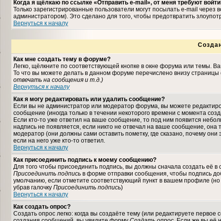
Когда я щёлкаю по ссылке «Отправить e-mail», от меня требуют войти
Только зарегистрированные пользователи могут посылать e-mail через
администратором). Это сделано для того, чтобы предотвратить злоупо
Вернуться к началу
Созда
Как мне создать тему в форуме?
Легко, щёлкните по соответствующей кнопке в окне форума или темы. В
То что вы можете делать в данном форуме перечислено внизу страницы 
отвечать на сообщения и т.д.
)
Вернуться к началу
Как я могу редактировать или удалить сообщение?
Если вы не администратор или модератор форума, вы можете редактиро
сообщение (иногда только в течении некоторого времени с момента соз
Если кто-то уже ответил на ваше сообщение, то под ним появится небо
надпись не появляется, если никто не отвечал на ваше сообщение, она
модератор (они должны сами оставить пометку, где сказано, почему они 
если на него уже кто-то ответил.
Вернуться к началу
Как присоединить подпись к моему сообщению?
Для того чтобы присоединить подпись, вы должны сначала создать её в
Присоединить подпись
в форме отправки сообщения, чтобы подпись до
умолчанию, если отметите соответствующий пункт в вашем профиле (но
убрав галочку
Присоединить подпись
)
Вернуться к началу
Как создать опрос?
Создать опрос легко: когда вы создаёте тему (или редактируете первое 
создания сообщений, вы увидите форму
Создать опрос
. Если же вы её 